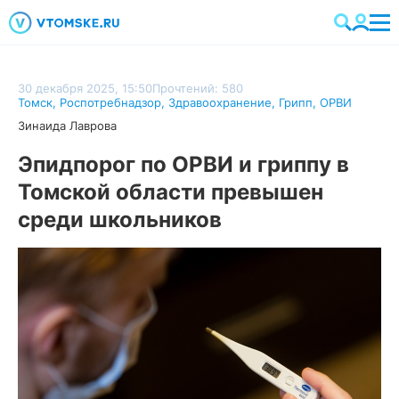
30 декабря 2025, 15:50
Прочтений: 580
Томск
,
Роспотребнадзор
,
Здравоохранение
,
Грипп
,
ОРВИ
Зинаида Лаврова
Эпидпорог по ОРВИ и гриппу в
Томской области превышен
среди школьников