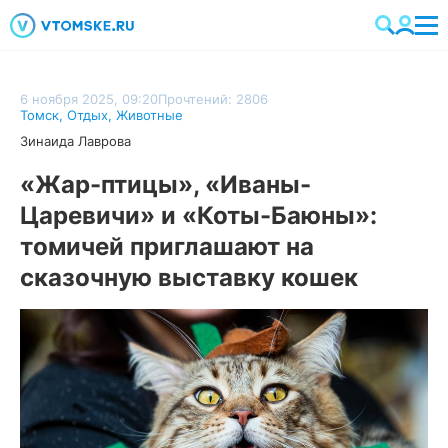
6 ноября 2025, 09:20
Прочтений: 2806
Томск
,
Отдых
,
Животные
Зинаида Лаврова
«Жар-птицы», «Иваны-
Царевичи» и «Коты-Баюны»:
томичей приглашают на
сказочную выставку кошек