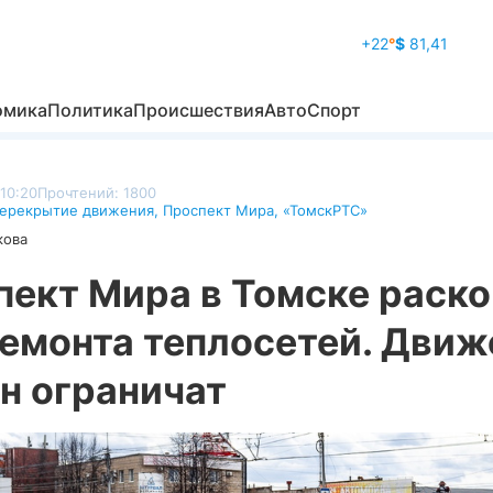
+22
°
$
81,41
омика
Политика
Происшествия
Авто
Спорт
10:20
Прочтений: 1800
ерекрытие движения
,
Проспект Мира
,
«ТомскРТС»
кова
пект Мира в Томске раск
ремонта теплосетей. Движ
н ограничат