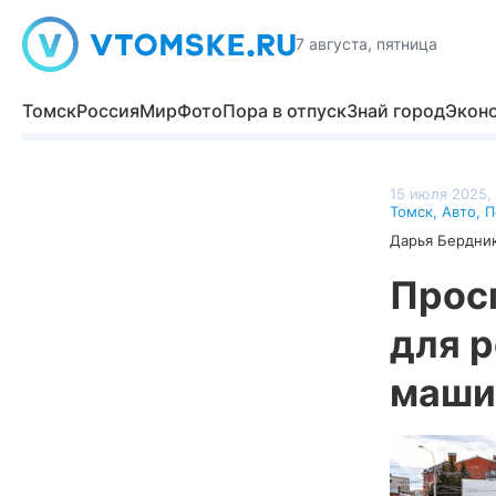
7 августа, пятница
Томск
Россия
Мир
Фото
Пора в отпуск
Знай город
Экон
15 июля 2025, 
Томск
,
Авто
,
П
Дарья Бердни
Прос
для 
маши