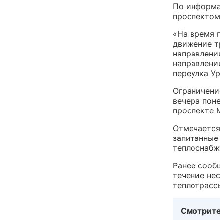
По информа
проспектом
«На время 
движение т
направлении
направлени
переулка У
Ограничени
вечера поне
проспекте 
Отмечается,
запитанные
теплоснабж
Ранее сооб
течение нес
теплотрасс
Смотрите