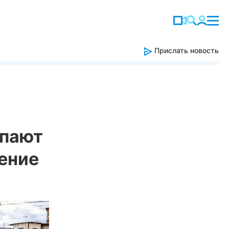
Прислать новость
опают
ение