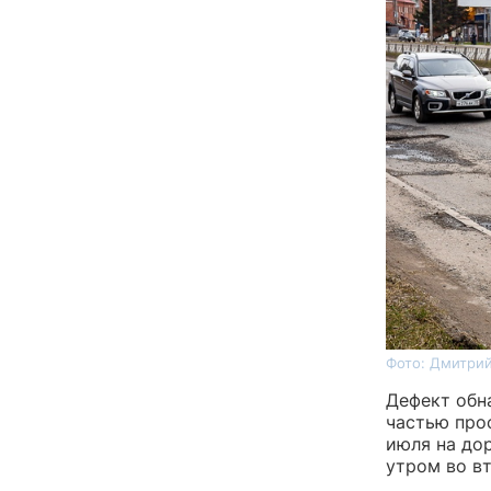
Фото: Дмитрий
Дефект обн
частью прос
июля на до
утром во в