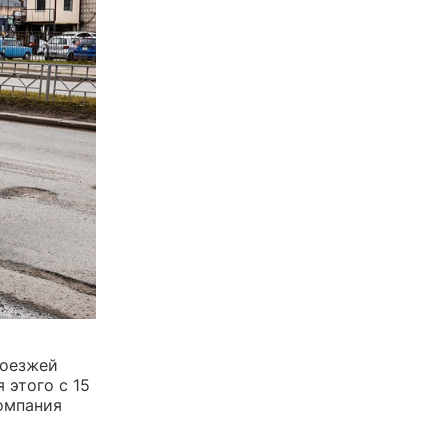
роезжей
 этого с 15
омпания