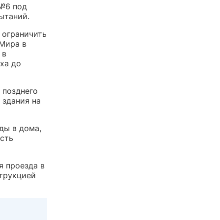
 №6 под
ытаний.
 ограничить
Мира в
 в
ха до
 позднего
 здания на
ды в дома,
ость
я проезда в
струкцией