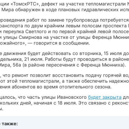
ции «ТомскРТС», дефект на участке тепломагистрали
 Мира обнаружен в ходе плановых гидравлических исп
проведения работ по замене трубопровода потребуется
ранспорта по двум крайним левым полосам проспекта 
 переулка Светлого и по первой крайней левой полосе
и улицы Смирнова на участке от улицы Ференца Мюнни
рожайного», — говорится в сообщении.
е движения будет действовать со вторника, 15 июля до
дельника, 21 июля. Работы будут проводиться в районе
Мира, 56а (в районе пересечения с Ференца Мюнниха).
 что ремонт позволит восстановить подачу горячей во
 от этой тепломагистрали, а также обеспечить надежн
ения абонентов во время отопительного сезона.
щалось, что часть улицы Ивановского
будет закрыта
дл
кольких дней, начиная с 18 июля. Это связано с рекон
ы.
 также: