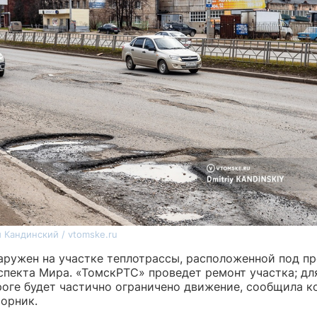
 Кандинский / vtomske.ru
аружен на участке теплотрассы, расположенной под п
пекта Мира. «ТомскРТС» проведет ремонт участка; для
роге будет частично ограничено движение, сообщила к
торник.