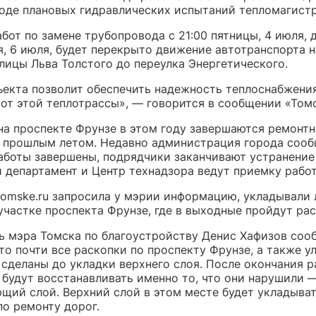
ходе плановых гидравлических испытаний тепломагист
бот по замене трубопровода с 21:00 пятницы, 4 июля, 
я, 6 июля, будет перекрыто движение автотранспорта н
лицы Льва Толстого до переулка Энергетического.
ъекта позволит обеспечить надежность теплоснабжения
 от этой теплотрассы», — говорится в сообщении «Том
на проспекте Фрунзе в этом году завершаются ремонтн
 прошлым летом. Недавно администрация города сооб
аботы завершены, подрядчики заканчивают устранение
 департамент и Центр технадзора ведут приемку работ
tomske.ru запросила у мэрии информацию, укладывали 
участке проспекта Фрунзе, где в выходные пройдут рас
ь мэра Томска по благоустройству Денис Хафизов соо
то почти все раскопки по проспекту Фрунзе, а также у
 сделаны до укладки верхнего слоя. После окончания р
 будут восстанавливать именно то, что они нарушили 
щий слой. Верхний слой в этом месте будет укладыва
по ремонту дорог.