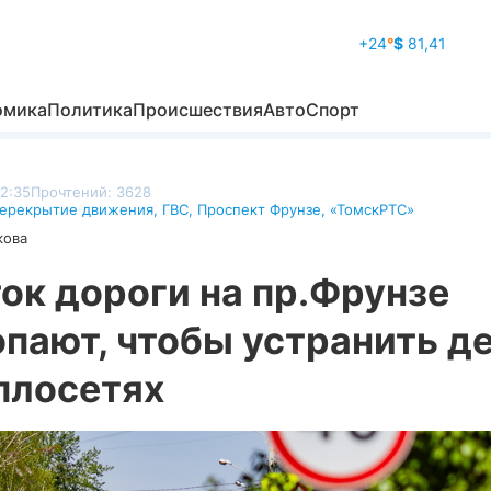
+24
°
$
81,41
омика
Политика
Происшествия
Авто
Спорт
12:35
Прочтений: 3628
ерекрытие движения
,
ГВС
,
Проспект Фрунзе
,
«ТомскРТС»
кова
ок дороги на пр.Фрунзе
пают, чтобы устранить д
плосетях