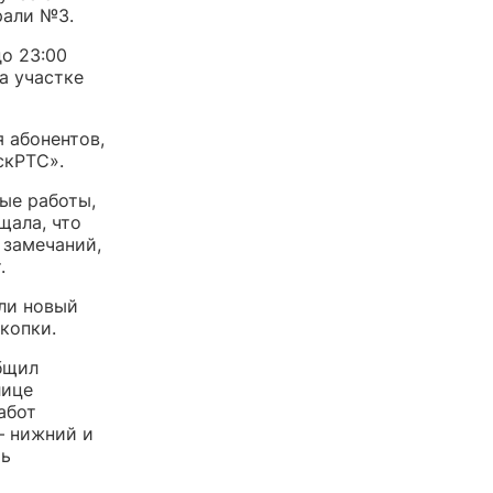
рали №3.
до 23:00
а участке
 абонентов,
скРТС».
ые работы,
щала, что
 замечаний,
.
ли новый
копки.
бщил
лице
абот
— нижний и
ть