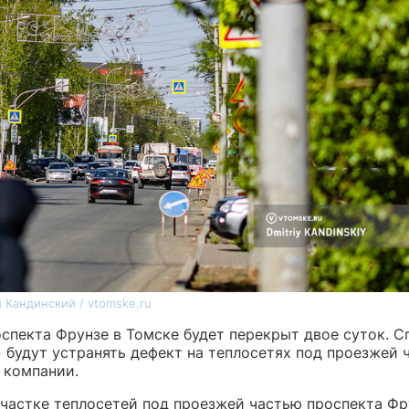
 Кандинский / vtomske.ru
оспекта Фрунзе в Томске будет перекрыт двое суток. 
 будут устранять дефект на теплосетях под проезжей 
 компании.
участке теплосетей под проезжей частью проспекта Фр