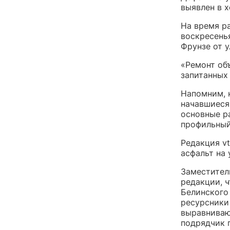
выявлен в 
На время ра
воскресень
Фрунзе от у
«Ремонт об
запитанных
Напомним, 
начавшиеся
основные р
профильный
Редакция v
асфальт на 
Заместител
редакции, ч
Белинского
ресурсники
выравниваю
подрядчик 