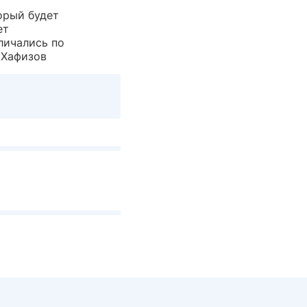
орый будет
ет
личались по
 Хафизов