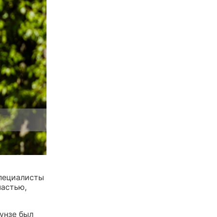
Специалисты
частью,
унзе был