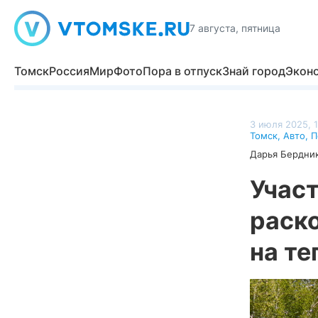
7 августа, пятница
Томск
Россия
Мир
Фото
Пора в отпуск
Знай город
Экон
3 июля 2025, 
Томск
,
Авто
,
П
Дарья Бердни
Участ
раско
на те