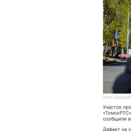
Фото: Дмитрий
Участок пр
«ТомскРТС»
сообщили в
Дефект на 