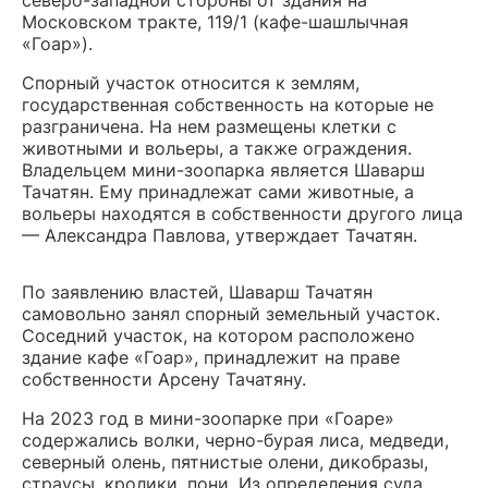
северо-западной стороны от здания на
Московском тракте, 119/1 (кафе-шашлычная
«Гоар»).
Спорный участок относится к землям,
государственная собственность на которые не
разграничена. На нем размещены клетки с
животными и вольеры, а также ограждения.
Владельцем мини-зоопарка является Шаварш
Тачатян. Ему принадлежат сами животные, а
вольеры находятся в собственности другого лица
— Александра Павлова, утверждает Тачатян.
По заявлению властей, Шаварш Тачатян
самовольно занял спорный земельный участок.
Соседний участок, на котором расположено
здание кафе «Гоар», принадлежит на праве
собственности Арсену Тачатяну.
На 2023 год в мини-зоопарке при «Гоаре»
содержались волки, черно-бурая лиса, медведи,
северный олень, пятнистые олени, дикобразы,
страусы, кролики, пони. Из определения суда