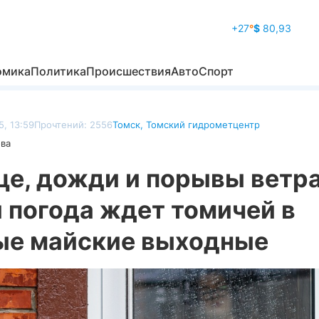
+27
°
$
80,93
омика
Политика
Происшествия
Авто
Спорт
, 13:59
Прочтений: 2556
Томск
,
Томский гидрометцентр
ова
це, дожди и порывы ветра
 погода ждет томичей в
ые майские выходные