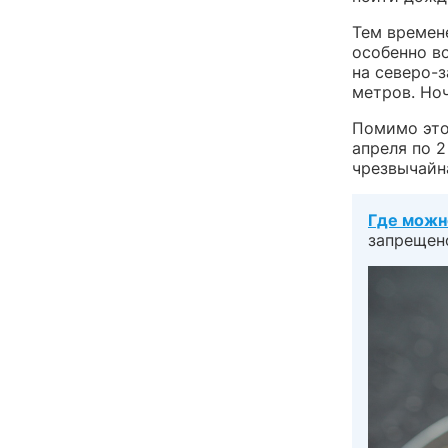
Тем време
особенно во
на северо-з
метров. Но
Помимо этог
апреля по 2
чрезвычайн
Где можн
запрещен