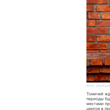
Фото: Дмитрий
Томичей жд
периоды бу
местами пр
центре в п