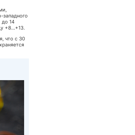
ми,
о-западного
 до 14
ду +8…+13.
, что с 30
охраняется
о