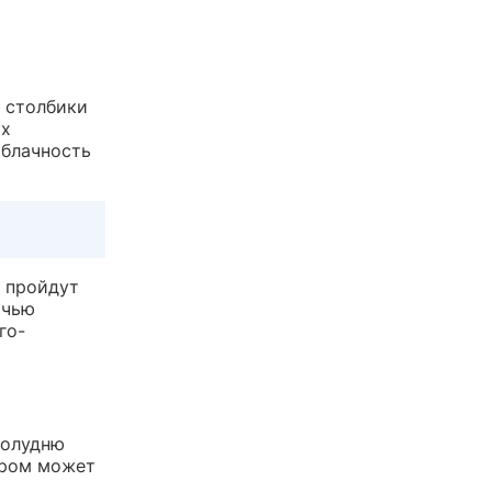
ю столбики
ух
облачность
 пройдут
очью
го-
полудню
ером может