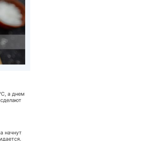
C, а днем
 сделают
а начнут
идается.