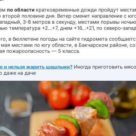
нем
по области
кратковременные дожди пройдут места
 второй половине дня. Ветер сменит направление с юг
ападный, 3-8 метров в секунду, местами порывы ночью
чью температура +2…+7, днем +16…+21, по северо-запа
о, в бюллетене погоды на сайте гидромета сообщается
 мая местами по югу области, в Бакчарском районе, с
ая пожароопасность — 5 класса.
о и нельзя жарить шашлыки?
Иногда приготовить мяс
о даже на даче