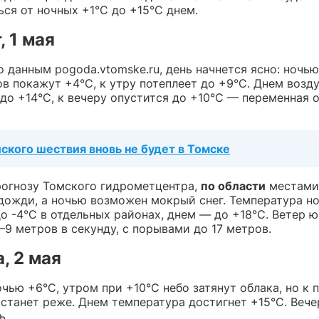
ся от ночных +1°С до +15°С днем.
, 1 мая
о данным pogoda.vtomske.ru, день начнется ясно: ночь
в покажут +4°C, к утру потеплеет до +9°C. Днем возд
до +14°C, к вечеру опустится до +10°C — переменная 
ского шествия вновь не будет в Томске
рогнозу Томского гидрометцентра,
по области
местами
дожди, а ночью возможен мокрый снег. Температура н
о -4°C в отдельных районах, днем — до +18°C. Ветер ю
–9 метров в секунду, с порывами до 17 метров.
, 2 мая
чью +6°C, утром при +10°C небо затянут облака, но к 
 станет реже. Днем температура достигнет +15°C. Веч
ь.