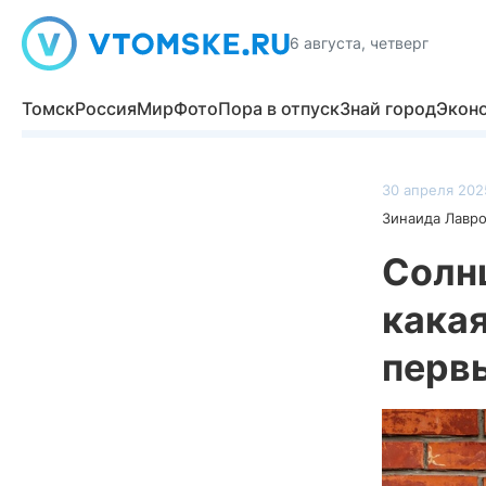
6 августа, четверг
Томск
Россия
Мир
Фото
Пора в отпуск
Знай город
Экон
30 апреля 2025
Зинаида Лавр
Солн
какая
перв