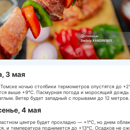
, 3 мая
в Томске ночью столбики термометров опустятся до +2°
тся выше +9°C. Пасмурная погода и моросящий дождь
зглым. Ветер будет западный с порывами до 12 метров.
енье, 4 мая
ластном центре будет прохладно — +1°C, но днем облак
ся, и температура поднимется до +13°C. Осадков не ож