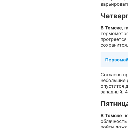
варьировать
Четверг
В Томске,
п
термометро
прогреется 
сохранится.
Первомай
Согласно п
небольшие 
опустится д
западный, 4
Пятница
В Томске
но
облачность
пойти дожд