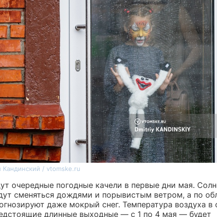
 Кандинский / vtomske.ru
ут очередные погодные качели в первые дни мая. Сол
дут сменяться дождями и порывистым ветром, а по об
огнозируют даже мокрый снег. Температура воздуха в
редстоящие длинные выходные — с 1 по 4 мая — будет