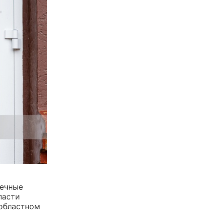
нечные
ласти
 областном