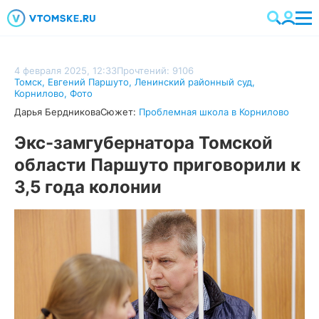
4 февраля 2025, 12:33
Прочтений: 9106
Томск
,
Евгений Паршуто
,
Ленинский районный суд
,
Корнилово
,
Фото
Дарья Бердникова
Сюжет:
Проблемная школа в Корнилово
Экс-замгубернатора Томской
области Паршуто приговорили к
3,5 года колонии