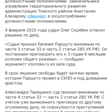
должностными полномочиями. Замначальника
управления территориального развития
администрации Томского района Анастасию
Елизарову
обвиняют
в злоупотреблении
должностными полномочиями.
4 февраля 2025 года судья Олег Скрябин огласил
решение по делу.
«Судья признал Евгения Паршуто виновным по
части 3 статьи 33 и часть 2 статьи 285 УК РФ). Он
постановил приговорить его к 3 годам 6 месяцам
колонии общего режима», — сообщает
журналист vtomske.ru из зала суда.
В срок лишения свободы будет зачтено время,
которое Паршуто провел в СИЗО и под домашним
арестом.
Александра Терещенко суд признал виновным по
части 4 статьи 33 — часть 2 статьи 285 УК РФ. С
учетом уже вынесенного приговора по другому
уголовному делу, по совокупности преступлений
его приговорили к 4 годам 6 месяцам колонии