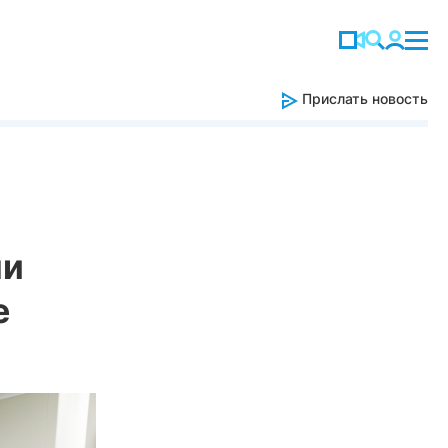
Прислать новость
ли
е