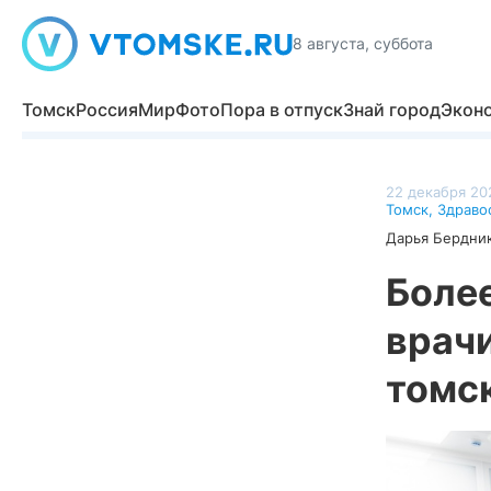
8 августа, суббота
Томск
Россия
Мир
Фото
Пора в отпуск
Знай город
Экон
22 декабря 202
Томск
,
Здраво
Дарья Бердни
Более
врачи
томс