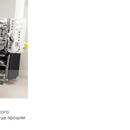
кого
ице прошли