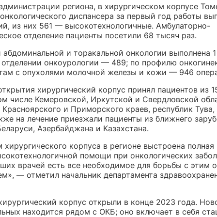
администрации региона, в хирургическом корпусе Том
 онкологического диспансера за первый год работы вы
ий, из них 561 — высокотехнологичные. Амбулаторно-
еское отделение пациенты посетили 68 тысяч раз.
и абдоминальной и торакальной онкологии выполнена 1
в отделении онкоурологии — 489; по профилю онкогине
нтам с опухолями молочной железы и кожи — 946 опер
открытия хирургический корпус принял пациентов из 1
том числе Кемеровской, Иркутской и Свердловской обл
 Красноярского и Приморского краев, республик Тува,
кже на лечение приезжали пациенты из ближнего заруб
Беларуси, Азербайджана и Казахстана.
м хирургического корпуса в регионе выстроена полная
ысокотехнологичной помощи при онкологических забол
аших врачей есть все необходимое для борьбы с этим 
ем», — отметил начальник департамента здравоохране
хирургический корпус открыли в конце 2023 года. Нов
ьных находится рядом с ОКБ; оно включает в себя ста