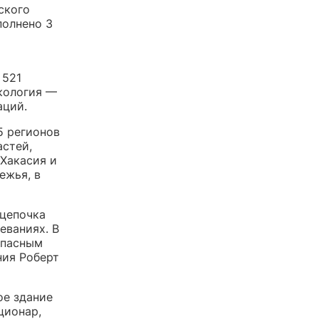
ского
полнено 3
 521
кология —
аций.
5 регионов
астей,
 Хакасия и
ежья, в
 цепочка
еваниях. В
опасным
ния Роберт
ое здание
ционар,