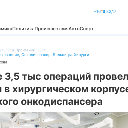
+16
°
$
82,17
омика
Политика
Происшествия
Авто
Спорт
4, 17:30
Прочтений: 1514
охранение
,
Онкодиспансер
,
Больницы
,
Хирурги
кова
 3,5 тыс операций прове
 в хирургическом корпус
кого онкодиспансера