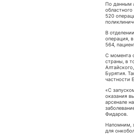
По данным 
областного
520 операц
поликлинич
В отделени
операция, 
564, пацие
С момента 
страны, в 
Алтайского,
Бурятия. Та
частности 
«С запуско
оказания в
арсенале н
заболевани
Фидаров.
Напомним, 
для онкобол