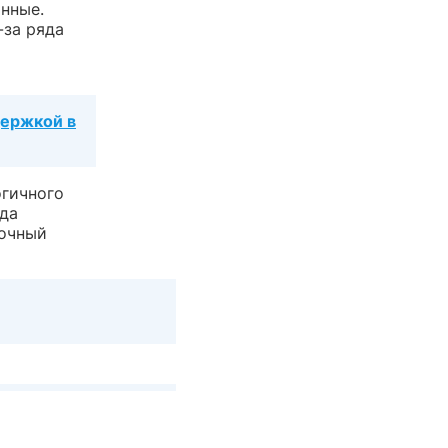
нные.
-за ряда
держкой в
гичного
да
точный