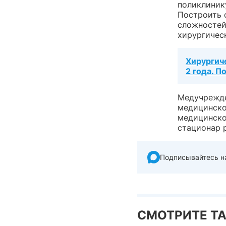
поликлиник
Построить о
сложностей
хирургичес
Хирургич
2 года. П
Медучрежде
медицинско
медицинско
стационар р
Подписывайтесь н
СМОТРИТЕ Т