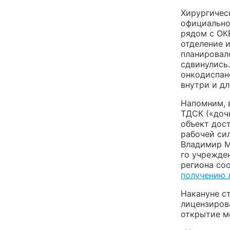
Хирургичес
официально
рядом с ОКБ
отделение 
планировало
сдвинулись
онкодиспан
внутри и дл
Напомним, 
ТДСК («доч
объект дост
рабочей сил
Владимир 
го учрежден
региона со
получению 
Накануне с
лицензиров
открытие м