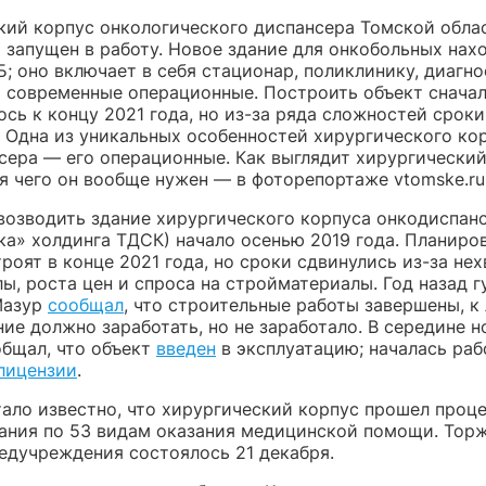
кий корпус онкологического диспансера Томской обла
 запущен в работу. Новое здание для онкобольных нах
; оно включает в себя стационар, поликлинику, диагн
и современные операционные. Построить объект снача
сь к концу 2021 года, но из-за ряда сложностей сроки
. Одна из уникальных особенностей хирургического ко
сера — его операционные. Как выглядит хирургический
я чего он вообще нужен — в фоторепортаже vtomske.ru
возводить здание хирургического корпуса онкодиспан
ка» холдинга ТДСК) начало осенью 2019 года. Планиров
роят в конце 2021 года, но сроки сдвинулись из-за нех
ы, роста цен и спроса на стройматериалы. Год назад 
Мазур
сообщал
, что строительные работы завершены, к
ие должно заработать, но не заработало. В середине н
общал, что объект
введен
в эксплуатацию; началась раб
лицензии
.
тало известно, что хирургический корпус прошел проц
ания по 53 видам оказания медицинской помощи. Тор
едучреждения состоялось 21 декабря.