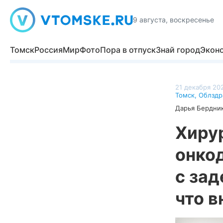
9 августа, воскресенье
Томск
Россия
Мир
Фото
Пора в отпуск
Знай город
Экон
21 декабря 202
Томск
,
Облздр
Дарья Бердни
Хиру
онко
с зад
что в