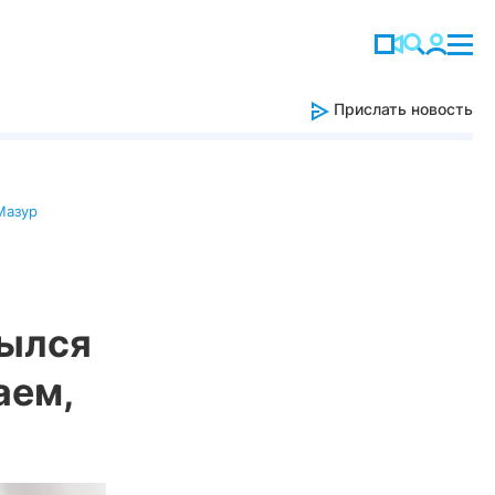
Прислать новость
Мазур
рылся
аем,