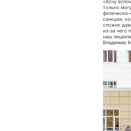
«Хочу вспом
только могу
физически 
санкции, ко
сложно дав
из-за чего 
наш лиценз
Владимир М