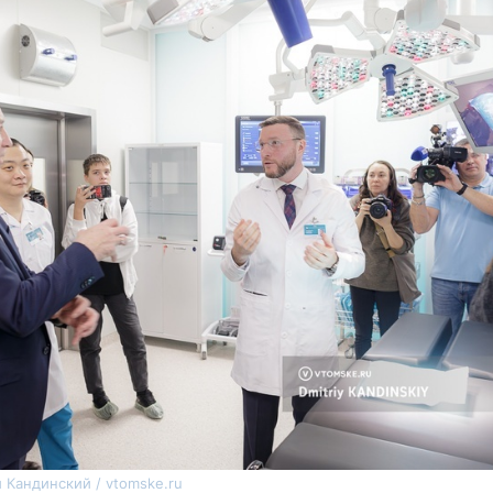
 Кандинский / vtomske.ru