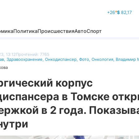
+26
°
$
82,17
омика
Политика
Происшествия
Авто
Спорт
3, 13:12
Прочтений: 7765
ав
,
Здравоохранение
,
Онкодиспансер
,
Фото
,
Онкология
,
Владимир 
кова
ргический корпус
диспансера в Томске отк
ержкой в 2 года. Показыв
нутри