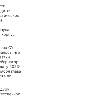
сти
одится
остическое
ла
рпуса
 корпус
.
сера СУ
алось, что
ватки
губернатор
 лету 2023-
оября глава
ота по
едуру
жественное