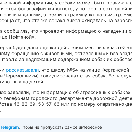
ительной информации, у собаки может быть хозяин: в 
няются фотографии животного, у которого есть ошейни
ительным данным, отвезли в травмпункт на осмотр. Вме
общают, что эта же собака вчера «кидалась на взросл
а сообщила, что «проверит информацию о нападении с
ице Нефтяной».
верки будет дана оценка действиям местных властей «
ному обращению с животными, оставленными без владе
онтролю за надлежащим содержанием собак их собств
ичи
рассказывали
, что школу №54 на улице Ферганской
н Черемошники) «оккупировала» стая собак. Есть случ
животных на детей.
нее заявляли, что информацию об агрессивных собака
о телефонам городского департамента дорожной деяте
йства 46-83-69, 53-57-66 или по номеру оперативно-д
.
Telegram
, чтобы не пропускать самое интересное