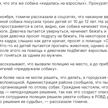
 что эта же собака «кидалась на взрослых». Прокурат
 ноября, томичи рассказали в соцсетях, что накануне в
ной собака покусала троих детей от 10 до 12 лет. На з
пространяется в сети, видно, как собака начинает пок
ноги. Девочка пытается увернуться, начинает бежать и
орая девочка просит подругу не бежать. На некоторое 
з кадра; слышно как дети кричат, просят о помощи: «
 Кто-то из детей пытается прогнать животное, однако э
После этого на помощь к девочкам подбегают взрослые
т гоняться за одним из мужчин.
ассказывают, что вызвали полицию на место, а до при
ителей «придержали собаку».
 более часа не могли решить, что делать, а городская
беспомощной. Администрация района сообщила, что пы
 организацией по отлову собак. Граждане настояли, чт
зд — неподходящее решение, так как это создаст опас
оге сотрудники полиции решили увезти собаку в РОВД 
о решения ее судьбы», — рассказали томичи.