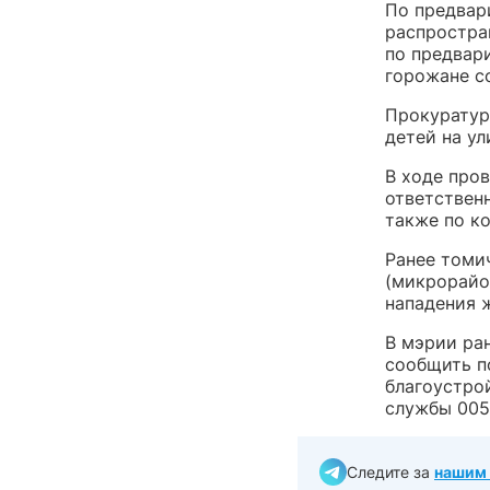
По предвар
распростра
по предвар
горожане со
Прокуратур
детей на ул
В ходе про
ответствен
также по к
Ранее том
(микрорайо
нападения 
В мэрии ра
сообщить п
благоустро
службы 005
Следите за
нашим 