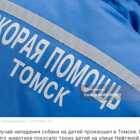
 Кандинский / vtomske.ru
лучай нападения собаки на детей произошел в Томске.
что животное покусало троих детей на улице Нефтяной.