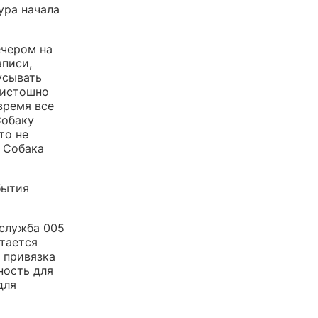
ура начала
ечером на
аписи,
усывать
 истошно
время все
Собаку
то не
. Собака
бытия
 служба 005
тается
о привязка
ность для
для