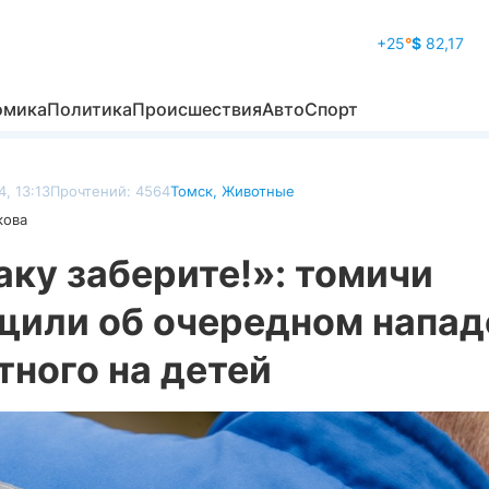
+25
°
$
82,17
омика
Политика
Происшествия
Авто
Спорт
, 13:13
Прочтений: 4564
Томск
,
Животные
кова
ку заберите!»: томичи
щили об очередном напад
ного на детей