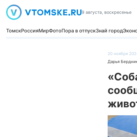
9 августа, воскресенье
Томск
Россия
Мир
Фото
Пора в отпуск
Знай город
Экон
20 ноября 2024
Дарья Бердни
«Соба
сооб
живот