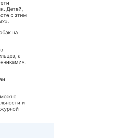
сети
к. Детей,
сте с этим
ых».
обак на
по
льцев, а
енниками».
аи
х можно
льности и
ежурной