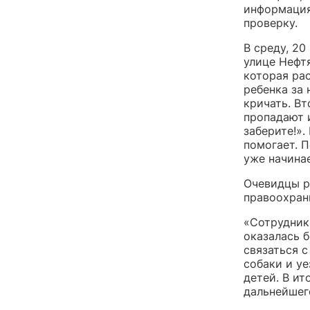
информация,
проверку.
В среду, 20
улице Нефтя
которая рас
ребенка за 
кричать. Вт
пропадают и
заберите!».
помогает. 
уже начинае
Очевидцы р
правоохран
«Сотрудники
оказалась 
связаться с
собаки и уе
детей. В ит
дальнейшег