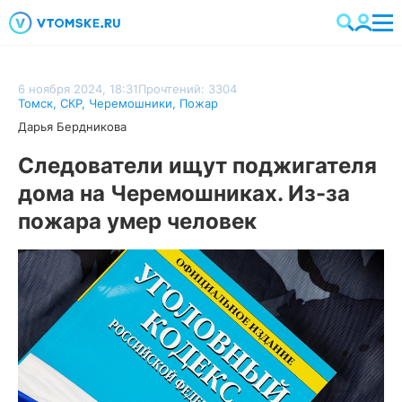
6 ноября 2024, 18:31
Прочтений: 3304
Томск
,
СКР
,
Черемошники
,
Пожар
Дарья Бердникова
Следователи ищут поджигателя
дома на Черемошниках. Из-за
пожара умер человек