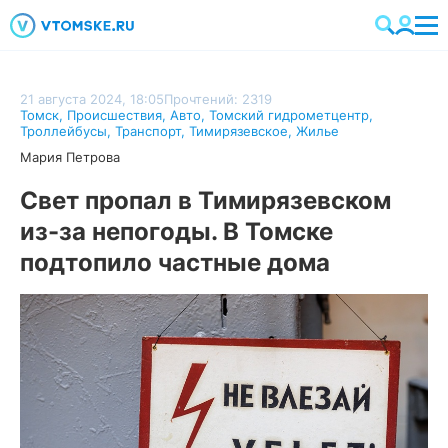
21 августа 2024, 18:05
Прочтений: 2319
Томск
,
Происшествия
,
Авто
,
Томский гидрометцентр
,
Троллейбусы
,
Транспорт
,
Тимирязевское
,
Жилье
Мария Петрова
Свет пропал в Тимирязевском
из-за непогоды. В Томске
подтопило частные дома