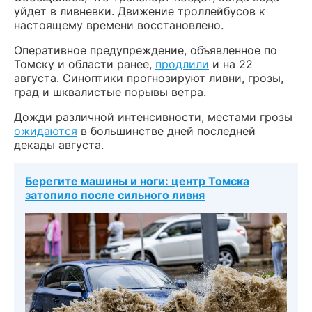
уйдет в ливневки. Движение троллейбусов к
настоящему времени восстановлено.
Оперативное предупреждение, объявленное по
Томску и области ранее,
продлили
и на 22
августа. Синоптики прогнозируют ливни, грозы,
град и шквалистые порывы ветра.
Дожди различной интенсивности, местами грозы
ожидаются
в большинстве дней последней
декады августа.
Берегите машины и ноги: центр Томска
затопило после сильного ливня