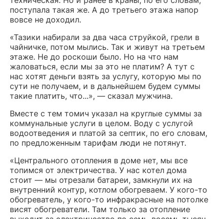
техническая. Но и ранее в краны, по его словам,
поступала такая же. А до третьего этажа напор
вовсе не доходил.
«Тазики набирали за два часа струйкой, грели в
чайничке, потом мылись. Так и живут на третьем
этаже. Не до роскоши было. Но на что нам
жаловаться, если мы за это не платим? А тут с
нас хотят деньги взять за услугу, которую мы по
сути не получаем, и в дальнейшем будем суммы
такие платить, что...», — сказал мужчина.
Вместе с тем томич указал на круглые суммы за
коммунальные услуги в целом. Воду с услугой
водоотведения и платой за септик, по его словам,
по предложенным тарифам люди не потянут.
«Центрального отопления в доме нет, мы все
топимся от электричества. У нас котел дома
стоит — мы отрезали батареи, замкнули их на
внутренний контур, котлом обогреваем. У кого-то
обогреватель, у кого-то инфракрасные на потолке
висят обогреватели. Там только за отопление