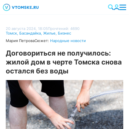
20 августа 2024, 18:05
Прочтений: 4690
Томск
,
Басандайка
,
Жилье
,
Бизнес
Мария Петрова
Сюжет:
Народные новости
Договориться не получилось:
жилой дом в черте Томска снова
остался без воды