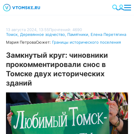
13 августа 2024, 13:55
Прочтений: 4690
Томск
,
Деревянное зодчество
,
Памятники
,
Елена Перетягина
Мария Петрова
Сюжет:
Границы исторического поселения
Замкнутый круг: чиновники
прокомментировали снос в
Томске двух исторических
зданий