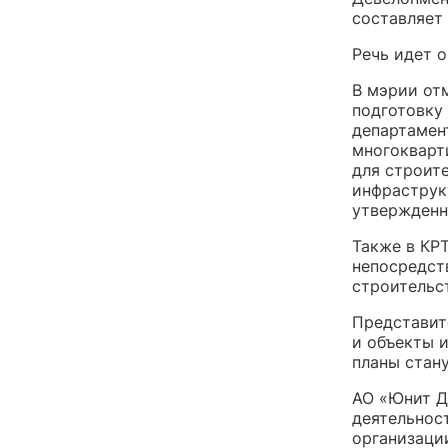
составляет 
Речь идет 
В мэрии от
подготовку
департамен
многокварт
для строит
инфраструк
утвержденн
Также в КР
непосредст
строительс
Представит
и объекты 
планы стан
АО «Юнит Д
деятельнос
организаци