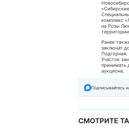
Новосибирс
«Сибирские
Специальны
комплекс «Л
на Розы Лю
территории 
Ранее такж
заключат д
Подгорная.
Участок за
принимать 
аукциона.
Подписывайтесь н
СМОТРИТЕ Т