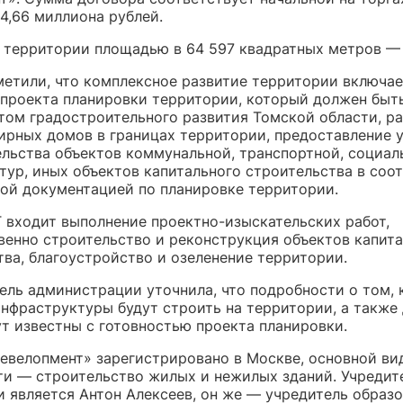
4,66 миллиона рублей.
о территории площадью в 64 597 квадратных метров — 6
метили, что комплексное развитие территории включае
 проекта планировки территории, который должен быт
том градостроительного развития Томской области, р
ирных домов в границах территории, предоставление 
ельства объектов коммунальной, транспортной, социал
тур, иных объектов капитального строительства в соо
ой документацией по планировке территории.
Т входит выполнение проектно-изыскательских работ,
венно строительство и реконструкция объектов капит
тва, благоустройство и озеленение территории.
ель администрации уточнила, что подробности о том, 
инфраструктуры будут строить на территории, а также
ут известны с готовностью проекта планировки.
евелопмент» зарегистрировано в Москве, основной ви
ти — строительство жилых и нежилых зданий. Учредит
и является Антон Алексеев, он же — учредитель образ