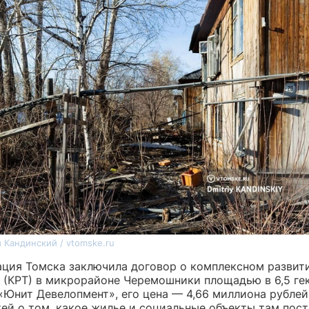
 Кандинский / vtomske.ru
ция Томска заключила договор о комплексном развит
 (КРТ) в микрорайоне Черемошники площадью в 6,5 ге
«Юнит Девелопмент», его цена — 4,66 миллиона рублей
ей о том, какое жилье и социальные объекты там пост