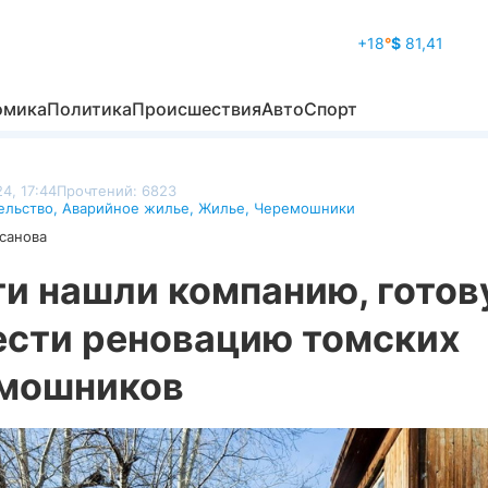
+18
°
$
81,41
омика
Политика
Происшествия
Авто
Спорт
4, 17:44
Прочтений: 6823
ельство
,
Аварийное жилье
,
Жилье
,
Черемошники
санова
ти нашли компанию, гото
ести реновацию томских
мошников