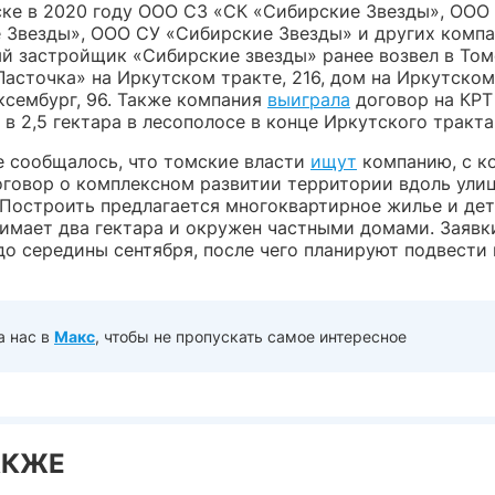
ке в 2020 году ООО СЗ «СК «Сибирские Звезды», ООО
 Звезды», ООО СУ «Сибирские Звезды» и других компа
й застройщик «Сибирские звезды» ранее возвел в То
асточка» на Иркутском тракте, 216, дом на Иркутском
ксембург, 96. Также компания
выиграла
договор на КРТ
в 2,5 гектара в лесополосе в конце Иркутского тракта
е сообщалось, что томские власти
ищут
компанию, с к
оговор о комплексном развитии территории вдоль ули
 Построить предлагается многоквартирное жилье и дет
нимает два гектара и окружен частными домами. Заявк
до середины сентября, после чего планируют подвести 
а нас в
Макс
, чтобы не пропускать самое интересное
АКЖЕ