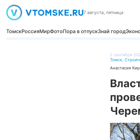
7 августа, пятница
Томск
Россия
Мир
Фото
Пора в отпуск
Знай город
Экон
2 сентября 202
Томск
,
Строит
Анастасия Кир
Влас
пров
Чере