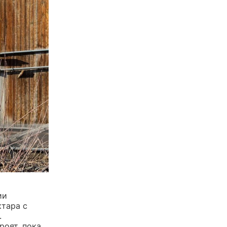
ии
ктара с
.
роят, пока