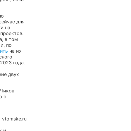
но
сейчас для
и на
цпроектов.
, в том
и, по
ить
на их
сного
2023 года.
ние двух
 Чиков
р о
 vtomske.ru
х и