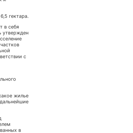
,5 гектара.
т в себя
ь утвержден
асселение
участков
ьной
тветствии с
ального
какое жилье
 дальнейшие
д
елем
ованных в