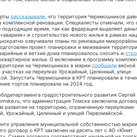
ерты
рассказывали
, что территория Черемошников дав
в комплексной реновации. Специалисты отмечали, что 
е подходящее время, так как федерация выделяет деньг
 «авариек» и строительство нового жилья в рамках на
днократно озвучивали планы по реновации микрорайона
подготовлен проект планировки и межевания территори
варийные и ветхие дома планировалось сносить и
стро
оквартирное жилье. О включении в программу комплек
ерритории на Черемошниках в мэрии
сообщили
весной 
б участках на переулках Урожайный, Целинный, улице
ой. Запустить Черемошники в КРТ планировали в тече
ение торгов планировали на 2024 год.
облдепартамента градостроительного развития Сергей
omske.ru, что администрация Томска заключила догово
м развитии на территорию, ограниченную переулками
й, Урожайный, Целинный и улицей Первомайской.
енте управления муниципальной собственностью мэрии
то договор о КРТ заключен на десять лет с АО «Юнит
т». Сумма договора соответствует начальной на торга