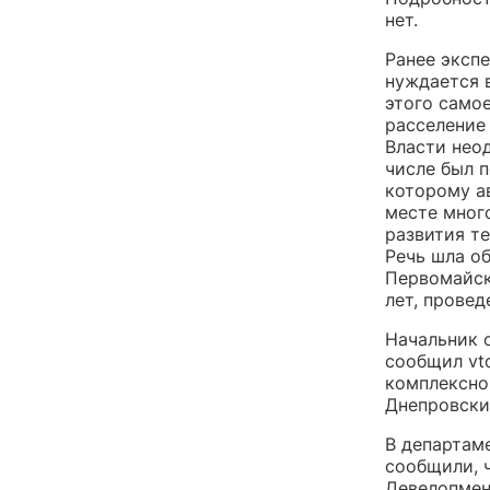
нет.
Ранее эксп
нуждается 
этого само
расселение
Власти нео
числе был 
которому а
месте мног
развития т
Речь шла о
Первомайск
лет, провед
Начальник 
сообщил vt
комплексно
Днепровски
В департам
сообщили, ч
Девелопмен