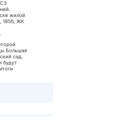
 СЗ
ний.
мске жилой
, 185б, ЖК
.
оторой
цы Большая
ский сад.
и будут
итоги