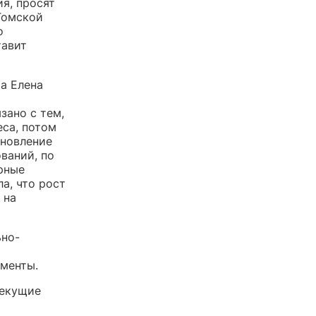
я, просят
Томской
о
тавит
а Елена
зано с тем,
еса, потом
ановление
ваний, по
рные
а, что рост
 на
ьно-
ументы.
текущие