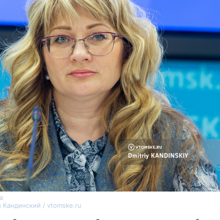
а
 Кандинский / vtomske.ru