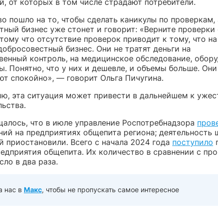
й, от которых в том числе страдают потребители.
о пошло на то, чтобы сделать каникулы по проверкам, 
тный бизнес уже стонет и говорит: «Верните проверки 
тому что отсутствие проверок приводит к тому, что н
обросовестный бизнес. Они не тратят деньги на
венный контроль, на медицинское обследование, обору
. Понятно, что у них и дешевле, и объемы больше. Они
ют спокойно», — говорит Ольга Пичугина.
ию, эта ситуация может привести в дальнейшем к уже
льства.
щалось, что в июле управление Роспотребнадзора
пров
ний на предприятиях общепита региона; деятельность 
й приостановили. Всего с начала 2024 года
поступило
п
редприятия общепита. Их количество в сравнении с п
ло в два раза.
а нас в
Макс
, чтобы не пропускать самое интересное