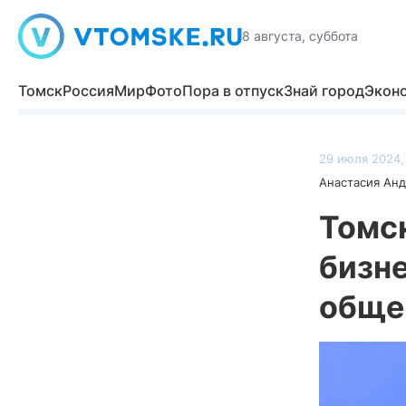
8 августа, суббота
Томск
Россия
Мир
Фото
Пора в отпуск
Знай город
Экон
29 июля 2024,
Анастасия Ан
Томс
бизне
обще