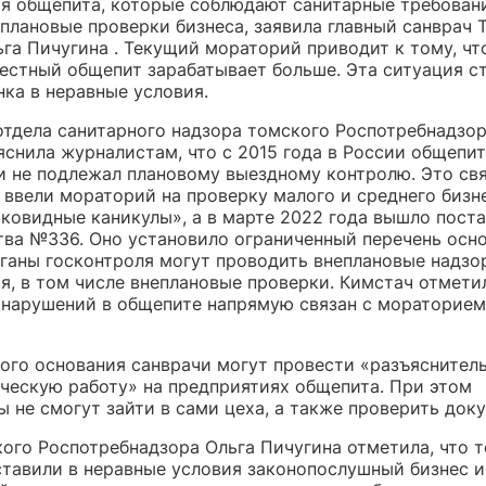
я общепита, которые соблюдают санитарные требовани
еплановые проверки бизнеса, заявила главный санврач 
га Пичугина . Текущий мораторий приводит к тому, чт
естный общепит зарабатывает больше. Эта ситуация с
ка в неравные условия.
отдела санитарного надзора томского Роспотребнадзор
яснила журналистам, что с 2015 года в России общепит
и не подлежал плановому выездному контролю. Это свя
 ввели мораторий на проверку малого и среднего бизн
«ковидные каникулы», а в марте 2022 года вышло пост
тва №336. Оно установило ограниченный перечень осно
ганы госконтроля могут проводить внеплановые надзо
, в том числе внеплановые проверки. Кимстач отметил
 нарушений в общепите напрямую связан с мораторием
ного основания санврачи могут провести «разъяснител
ческую работу» на предприятиях общепита. При этом
 не смогут зайти в сами цеха, а также проверить док
кого Роспотребнадзора Ольга Пичугина отметила, что 
ставили в неравные условия законопослушный бизнес и