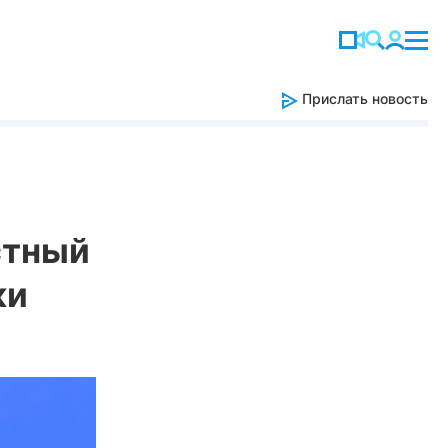
Прислать новость
стный
ки