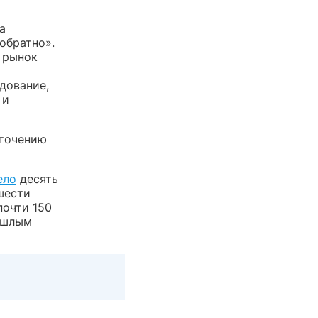
а
обратно».
а рынок
дование,
 и
сточению
ело
десять
шести
очти 150
рошлым