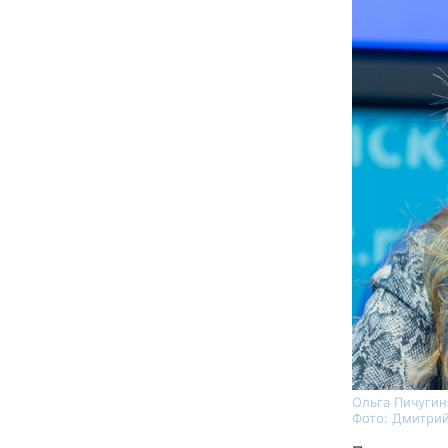
Ольга Пичугин
Фото: Дмитрий