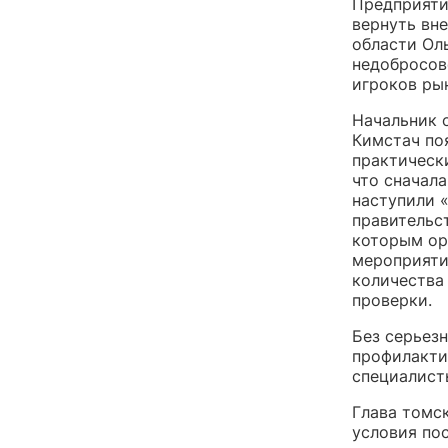
Предприяти
вернуть вн
области Оль
недобросов
игроков рын
Начальник 
Кимстач по
практическ
что сначала
наступили 
правительс
которым ор
мероприятия
количества
проверки.
Без серьез
профилакти
специалисты
Глава томс
условия по