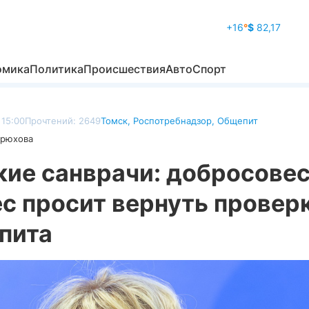
+16
°
$
82,17
омика
Политика
Происшествия
Авто
Спорт
 15:00
Прочтений: 2649
Томск
,
Роспотребнадзор
,
Общепит
дрюхова
кие санврачи: добросове
с просит вернуть провер
пита