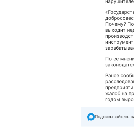
нарушителе
«Государств
добросовес
Почему? По
выходит нед
производст
инструменты
зарабатыва
По ее мнен
законодате
Ранее сооб
расследова
предприяти
жалоб на п
годом вырос
Подписывайтесь н