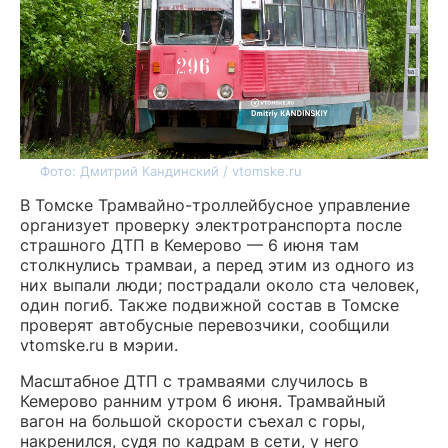
Фото: Дмитрий Кандинский / vtomske.ru
В Томске Трамвайно-троллейбусное управление
организует проверку электротранспорта после
страшного ДТП в Кемерово — 6 июня там
столкнулись трамваи, а перед этим из одного из
них выпали люди; пострадали около ста человек,
один погиб. Также подвижной состав в Томске
проверят автобусные перевозчики, сообщили
vtomske.ru в мэрии.
Масштабное ДТП с трамваями случилось в
Кемерово ранним утром 6 июня. Трамвайный
вагон на большой скорости съехал с горы,
накренился, судя по кадрам в сети, у него