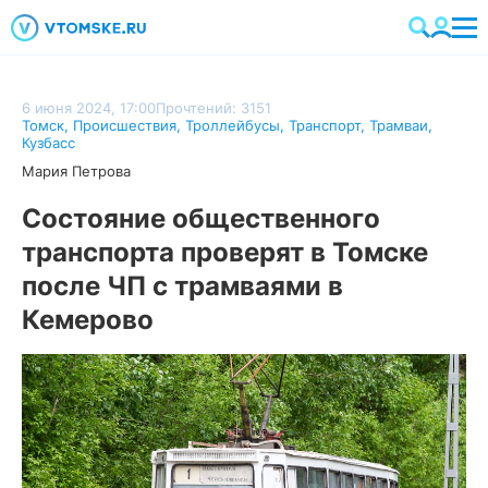
6 июня 2024, 17:00
Прочтений: 3151
Томск
,
Происшествия
,
Троллейбусы
,
Транспорт
,
Трамваи
,
Кузбасс
Мария Петрова
Состояние общественного
транспорта проверят в Томске
после ЧП с трамваями в
Кемерово