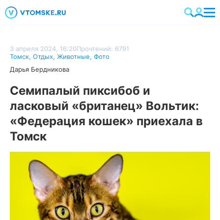
3 апреля 2024, 16:20
Прочтений: 6791
Томск
,
Отдых
,
Животные
,
Фото
Дарья Бердникова
Семипалый пиксибоб и
ласковый «британец» Вольтик:
«Федерация кошек» приехала в
Томск