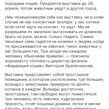
породами кошек. Продлится выставка до 28
апреля, потом животные уедут в другой город.
«Мы позиционируем себя как выставку, ни в коем
случае не как контактный зоопарк: у нас котики
если хотят идти на контакт, то идут. Мы не
разрешаем их насильно вытаскивать из домиков,
брать на руки, можно только гладить. Самые
ласковые сами садятся на коленки к людям, когда
те присаживаются на лавочки, таких животных у
нас большинство. При входе мы каждому
человеку объясняем правила», — пояснила
журналисту vtomske.ru директор филиала
«Федерация кошек» Виктория Крапатникова.
Выставка представляет собой просторное
помещение, в котором расположены три больших
вольера с животными, примерно по десять
котиков в каждом. Вольеры достаточно
просторные, там свободно могут поместиться
три человека, есть лавочки, куда можно
присесть, стоят кошачьи домики, лотки и миски
для еды, воды. Вокруг чисто и нет неприятных