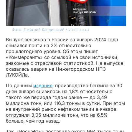
Фото: Дмитрий Кандинский / vtomske.ru
Выпуск бензинов в России за январь 2024 года
снизился почти на 2% относительно
прошлогоднего уровня. Об этом пишет
«Коммерсантъ» со ссылкой на свои источники,
знакомые с отраслевой статистикой. На выпуске
сказалась авария на Нижегородском НПЗ
ЛУКОЙЛа.
По данным
издания
, производство бензина за 30
дней января снизилось на 1,8% относительно
такого же периода годом ранее — до 3,49
миллиона тонн, или 116,3 тонны в сутки. При этом
на внутренний рынок нефтекомпании в январе
отгрузили 3,05 миллиона тонн, что на 6,5%
больше, чем год назад.
Так, «Роснефть» поставила около 994 тысяч тонн,