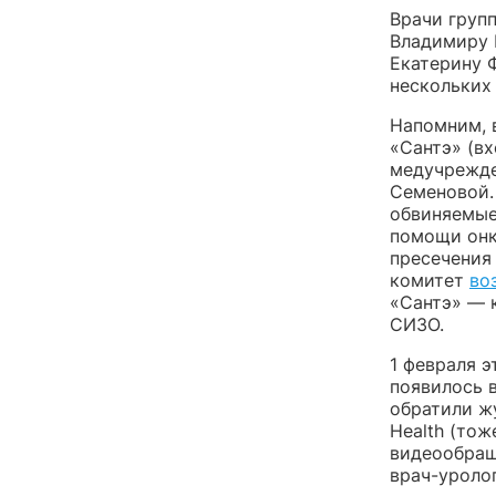
Врачи груп
Владимиру 
Екатерину 
нескольких
Напомним, 
«Сантэ» (в
медучрежде
Семеновой
обвиняемые
помощи онк
пресечения
комитет
во
«Сантэ» — 
СИЗО.
1 февраля э
появилось 
обратили ж
Health (тож
видеообращ
врач-уроло