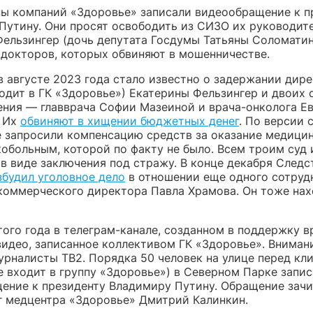
пы компаний «Здоровье» записали видеообращение к п
Путину. Они просят освободить из СИЗО их руководит
Фельзингер (дочь депутата Госдумы Татьяны Соломатин
 докторов, которых обвиняют в мошенничестве.
в августе 2023 года стало известно о задержании дир
ходит в ГК «Здоровье») Екатерины Фельзингер и двоих 
ния — главврача Софии Мазеиной и врача-онколога Е
. Их
обвиняют в хищении бюджетных денег
. По версии 
 запросили компенсацию средств за оказание медици
обольным, которой по факту не было. Всем троим суд 
 в виде заключения под стражу. В конце декабря След
збудил уголовное дело
в отношении еще одного сотруд
коммерческого директора Павла Храмова. Он тоже нах
того года в телеграм-канале, созданном в поддержку в
видео, записанное коллективом ГК «Здоровье». Внимани
урналисты ТВ2. Порядка 50 человек на улице перед кл
е входит в группу «Здоровье») в Северном Парке запи
ение к президенту Владимиру Путину. Обращение зач
г медцентра «Здоровье» Дмитрий Калинкин.