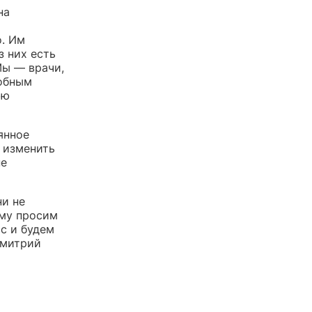
на
о. Им
з них есть
Мы — врачи,
обным
ью
янное
 изменить
не
ни не
ому просим
с и будем
Дмитрий