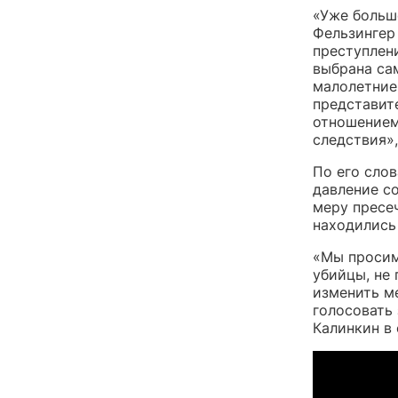
«Уже больш
Фельзингер
преступлени
выбрана сам
малолетние
представит
отношением
следствия»,
По его сло
давление с
меру пресеч
находились
«Мы просим
убийцы, не
изменить м
голосовать
Калинкин в