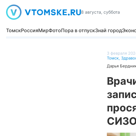
8 августа, суббота
Томск
Россия
Мир
Фото
Пора в отпуск
Знай город
Экон
3 февраля 2024
Томск
,
Здраво
Дарья Бердни
Врачи
запи
прося
СИЗ