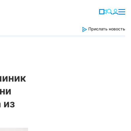
Прислать новость
линик
Они
 из