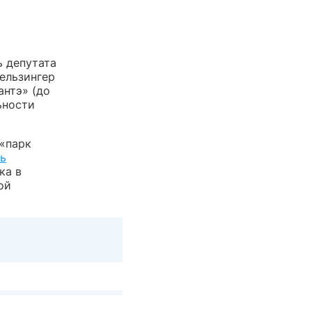
ь депутата
ельзингер
антэ» (до
ьности
(«парк
ть
ка в
ой