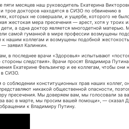
е пяти месяцев наш руководитель Екатерина Викторов
 и трое докторов находятся в СИЗО по обвинению в
ях, которых не совершали, и ущербе, которого не был
ая жестокая мера пресечения — арест, хотя у троих и
 дети, а одна доктор является многодетной матерью. 
ели самой гуманной в мире профессии возмущены под
 к нашим коллегам и возмущены подобной жестокост
 — заявил Калинкин.
вам, в последнее врачи «Здоровья» испытывают «посто
о стороны следствия». Врачи просят Владимира Путина
ения Екатерине Фельзингер и ее коллегам, чтобы они 
 в СИЗО.
 о соблюдении конституционных прав наших коллег, о
 представляют никакой общественной опасности, поэт
еру пресечения. Мы доверяем вам, мы голосовали за ва
 за вас в марте, мы просим вашей помощи», — сказал 
 обращении к Владимиру Путину.