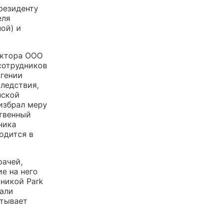
резиденту
еля
ой) и
ектора ООО
сотрудников
вгении
следствия,
нской
избрал меру
ственный
ника
одится в
рачей,
е на него
иникой Park
сали
итывает