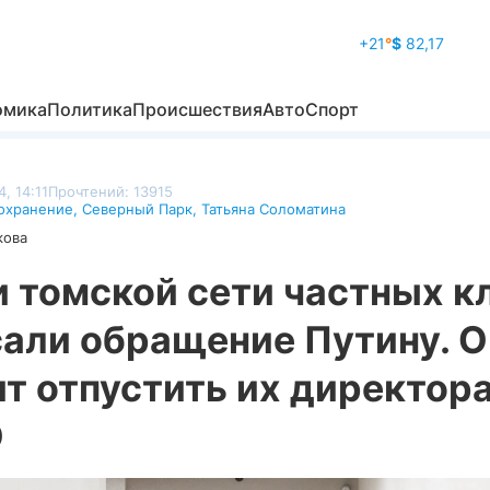
+21
°
$
82,17
омика
Политика
Происшествия
Авто
Спорт
, 14:11
Прочтений: 13915
охранение
,
Северный Парк
,
Татьяна Соломатина
кова
 томской сети частных к
сали обращение Путину. 
т отпустить их директора
О