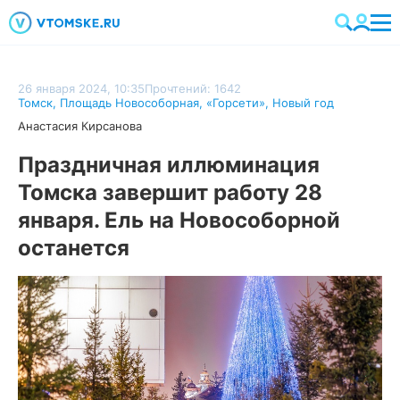
26 января 2024, 10:35
Прочтений: 1642
Томск
,
Площадь Новособорная
,
«Горсети»
,
Новый год
Анастасия Кирсанова
Праздничная иллюминация
Томска завершит работу 28
января. Ель на Новособорной
останется