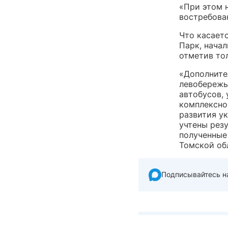
«При этом н
востребова
Что касает
Парк, начал
отметив то
«Дополните
левобережь
автобусов,
комплексно
развития у
учтены рез
полученные
Томской об
Подписывайтесь н