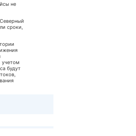
ейсы не
 Северный
ли сроки,
итории
вижения
я
с учетом
са будут
токов,
ования