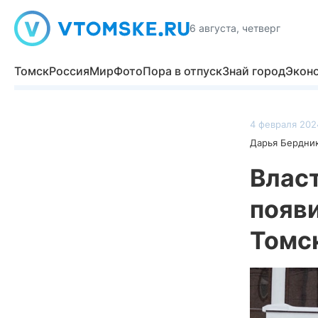
6 августа, четверг
Томск
Россия
Мир
Фото
Пора в отпуск
Знай город
Экон
4 февраля 202
Дарья Бердни
Власт
появ
Томс