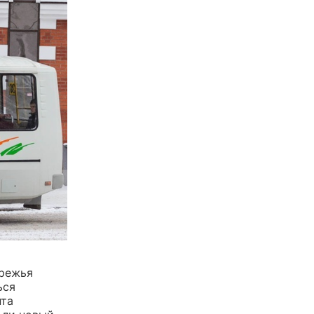
ережья
ься
нта