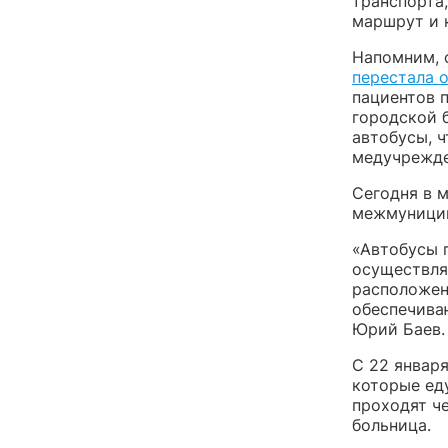
транспорта
маршрут и к
Напомним, 
перестала 
пациентов 
городской 
автобусы, 
медучрежде
Сегодня в 
межмуницип
«Автобусы 
осуществля
расположен
обеспечива
Юрий Баев.
С 22 января
которые ед
проходят ч
больница.