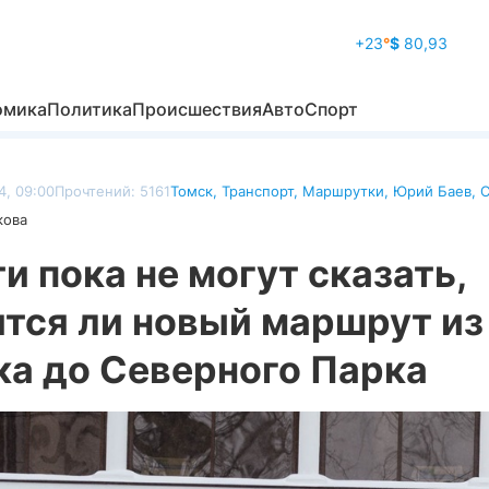
+23
°
$
80,93
омика
Политика
Происшествия
Авто
Спорт
4, 09:00
Прочтений: 5161
Томск
,
Транспорт
,
Маршрутки
,
Юрий Баев
,
С
кова
и пока не могут сказать,
ится ли новый маршрут из
ка до Северного Парка