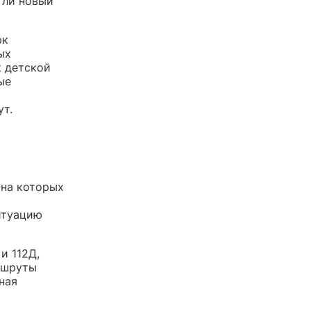
 ли новый
рк
ых
к детской
ые
т.
 на которых
итуацию
и 112Д,
ршруты
ная