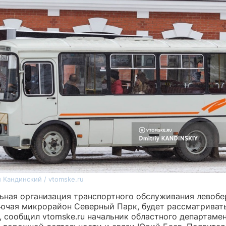
 Кандинский / vtomske.ru
ьная организация транспортного обслуживания левоб
лючая микрорайон Северный Парк, будет рассматриват
, сообщил vtomske.ru начальник областного департаме