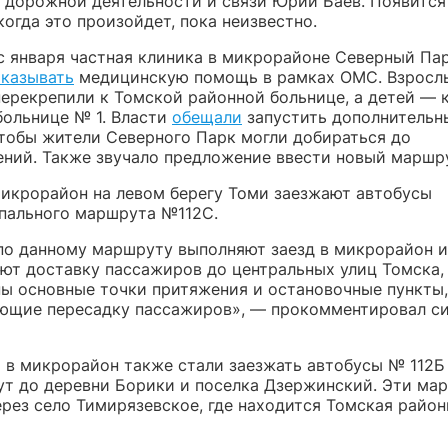
, дорожной деятельности и связи Юрий Баев. Появится
огда это произойдет, пока неизвестно.
с января частная клиника в микрорайоне Северный Па
оказывать
медицинскую помощь в рамках ОМС. Взросл
перекрепили к Томской районной больнице, а детей — 
больнице № 1. Власти
обещали
запустить дополнительн
чтобы жители Северного Парк могли добираться до
ний. Также звучало предложение ввести новый маршру
микрорайон на левом берегу Томи заезжают автобусы
ального маршрута №112С.
по данному маршруту выполняют заезд в микрорайон и
ют доставку пассажиров до центральных улиц Томска,
ы основные точки притяжения и остановочные пункты,
ющие пересадку пассажиров», — прокомментировал с
 в микрорайон также стали заезжать автобусы № 112Б 
ут до деревни Борики и поселка Дзержинский. Эти ма
ерез село Тимирязевское, где находится Томская район