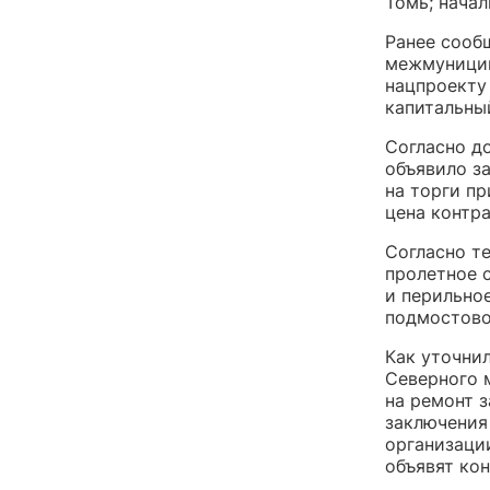
Томь; начал
Ранее сооб
межмуницип
нацпроекту
капитальны
Согласно д
объявило з
на торги пр
цена контра
Согласно т
пролетное 
и перильно
подмостово
Как уточни
Северного 
на ремонт 
заключения
организации
объявят ко