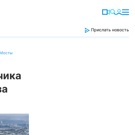
Прислать новость
Мосты
чика
за