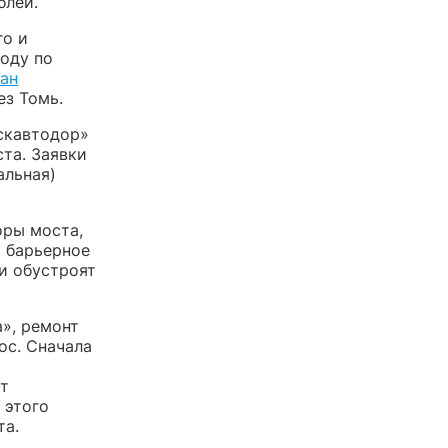
блей.
го и
оду по
ан
ез Томь.
мскавтодор»
та. Заявки
альная)
оры моста,
, барьерное
и обустроят
а», ремонт
ос. Сначала
кт
 этого
та.