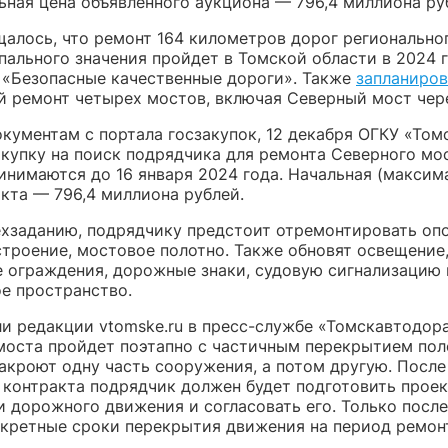
ьная цена объявленного аукциона — 796,4 миллиона ру
щалось, что ремонт 164 километров дорог регионально
ального значения пройдет в Томской области в 2024 г
 «Безопасные качественные дороги». Также
запланиров
й ремонт четырех мостов, включая Северный мост чер
окументам с портала госзакупок, 12 декабря ОГКУ «То
акупку на поиск подрядчика для ремонта Северного мос
инимаются до 16 января 2024 года. Начальная (максим
кта — 796,4 миллиона рублей.
ехзаданию, подрядчику предстоит отремонтировать оп
строение, мостовое полотно. Также обновят освещение
е ограждения, дорожные знаки, судовую сигнализацию 
е пространство.
ли редакции vtomske.ru в пресс-службе «Томскавтодор
моста пройдет поэтапно с частичным перекрытием пол
закроют одну часть сооружения, а потом другую. После
 контракта подрядчик должен будет подготовить прое
 дорожного движения и согласовать его. Только после
нкретные сроки перекрытия движения на период ремон