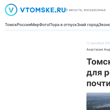
9 августа, воскресенье
Томск
Россия
Мир
Фото
Пора в отпуск
Знай город
Экон
13 декабря 202
Анастасия Ан
Томс
для р
почти