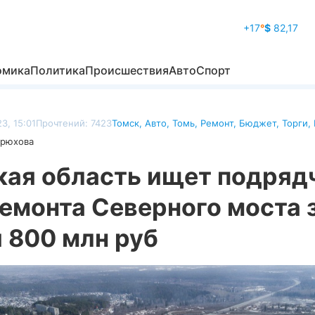
+17
°
$
82,17
омика
Политика
Происшествия
Авто
Спорт
3, 15:01
Прочтений: 7423
Томск
,
Авто
,
Томь
,
Ремонт
,
Бюджет
,
Торги
,
дрюхова
кая область ищет подряд
емонта Северного моста 
 800 млн руб