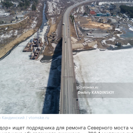
 Кандинский / vtomske.ru
дор» ищет подрядчика для ремонта Северного моста ч