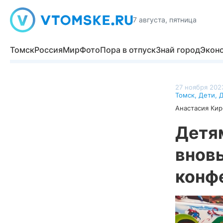
7 августа, пятница
Томск
Россия
Мир
Фото
Пора в отпуск
Знай город
Экон
27 ноября 2023
Томск
,
Дети
,
Д
Анастасия Кир
Детям
вновь
конф