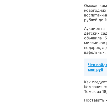
Омская ком
новогодних
воспитанни
рублей до 1
Аукцион на
детских са
объявила 15
миллионов 
подарок, а
вафельных,
Что войд
млн руб
Как следуе
Компания с
Томск за 18
Поставить к