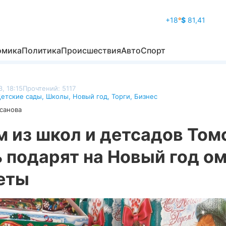
+18
°
$
81,41
омика
Политика
Происшествия
Авто
Спорт
, 18:15
Прочтений: 5117
етские сады
,
Школы
,
Новый год
,
Торги
,
Бизнес
санова
 из школ и детсадов Том
 подарят на Новый год о
еты