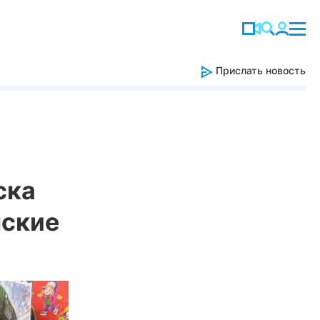
Прислать новость
ска
мские