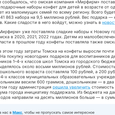
е сообщалось, что омская компания «Мирфирм» постав
 подарочные наборы конфет для детей в возрасте от о
ет из малоимущих семей по всему региону. Всего буде
41 863 набора на 9,5 миллиона рублей. Вес подарка — 
. Какие сладости в него войдут, можно узнать в
новос
Мирфирм» уже поставляла сладкие наборы к Новому го
мска в 2020, 2021, 2022 годах. Детям из малообеспече
ласти в прошлом году конфеты поставляла также омск
в этом году затраты Томска на конфеты выросли почти 
 На покупку новогодних подарков для воспитанников д
еников 1–4-х классов школ Томска из городского бюдж
ыделялось около восьми миллионов рублей. Стоимост
ошкольного возраста составляла 100 рублей, а 200 ру
–4-х классов муниципальных образовательных учрежде
ольникам весили 600 граммов, дошкольникам — в два
этом году администрация
решила увеличить
стоимость 
дума города инициативу поддержала. Из бюджета на д
ходов направили на десять миллионов больше — в сумме
а нас в
Макс
, чтобы не пропускать самое интересное