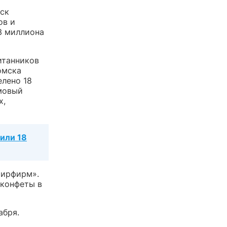
ск
ов и
3 миллиона
итанников
омска
елено 18
мовый
х,
или 18
Мирфирм».
 конфеты в
абря.