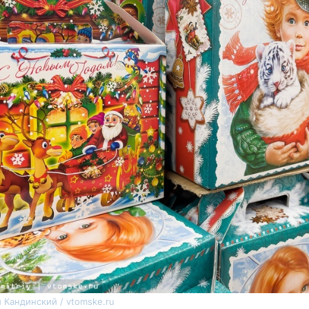
 Кандинский / vtomske.ru