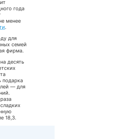
ит
дного года
т
не менее
ти
.
ду для
нных семей
ая фирма.
на десять
етских
ета
ь подарка
блей — для
ний.
 раза
сладких
анную
 18,3.