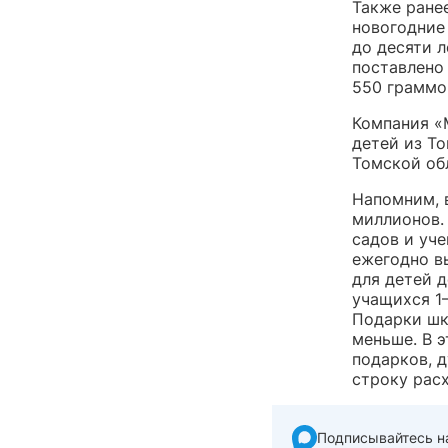
Также ране
новогодние
до десяти л
поставлено 
550 граммов
Компания «
детей из То
Томской об
Напомним, 
миллионов.
садов и уч
ежегодно в
для детей д
учащихся 1
Подарки шк
меньше. В 
подарков, 
строку рас
Подписывайтесь н