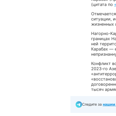
(цитата по
Отмечается
ситуации, 
жизненных 
Нагорно-Кар
границах Н
ней террит
Карабах — 
непризнанн
Конфликт во
2023-го Аз
«антитерро
«восстанов
договоренн
тысяч армя
Следите за
нашим 