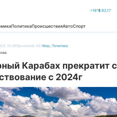
+18
°
$
82,17
омика
Политика
Происшествия
Авто
Спорт
23, 15:39
Прочтений: 657
Мир
,
Политика
кова
рный Карабах прекратит 
ствование с 2024г