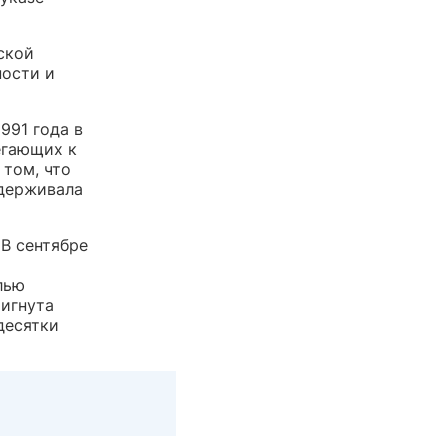
ской
ности и
991 года в
егающих к
том, что
ддерживала
 В сентябре
лью
тигнута
десятки