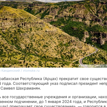
 Кандинский / vtomske.ru
рабахская Республика (Арцах) прекратит свое существо
4 года. Соответствующий указ подписал президент неп
 Самвел Шахраманян.
ь все государственные учреждения и организации, нах
енном подчинении, до 1 января 2024 года, и Республи
рцах) прекращает свое существование», — говорится в