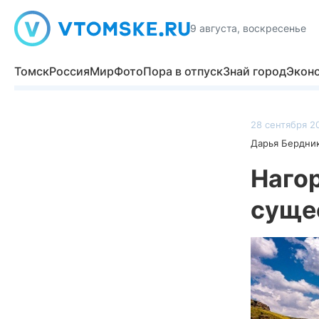
9 августа, воскресенье
Томск
Россия
Мир
Фото
Пора в отпуск
Знай город
Экон
28 сентября 20
Дарья Бердни
Наго
суще