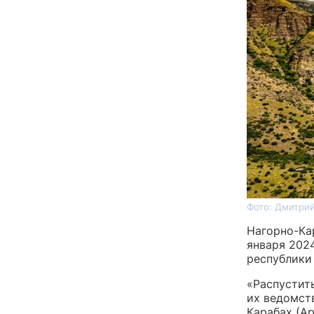
Фото: Дмитрий
Нагорно-Ка
января 202
республики
«Распустит
их ведомств
Карабах (А