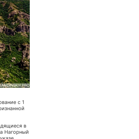
вание с 1
ризнанной
одящиеся в
ка Нагорный
 указе