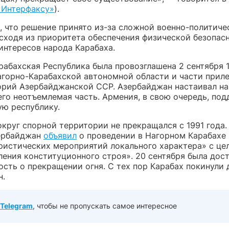
«Интерфаксу»
).
, что решение принято из-за сложной военно-политиче
исходя из приоритета обеспечения физической безопас
интересов народа Карабаха.
абахская Республика была провозглашена 2 сентября 1
агорно-Карабахской автономной области и части прил
орий Азербайджанской ССР. Азербайджан настаивал на 
его неотъемлемая часть. Армения, в свою очередь, по
ую республику.
круг спорной территории не прекращался с 1991 года.
ербайджан
объявил
о проведении в Нагорном Карабахе
ристических мероприятий локального характера» с це
ления конституционного строя». 20 сентября была дос
ость о прекращении огня. С тех пор Карабах покинули 
н.
Telegram
, чтобы не пропускать самое интересное