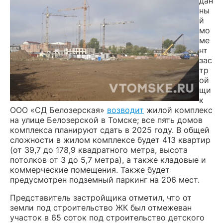
дан
ны
й
мо
ме
нт
зас
тр
ой
щи
к
ООО «СД Белозерская»
возводит
жилой комплекс
на улице Белозерской в Томске; все пять домов
комплекса планируют сдать в 2025 году. В общей
сложности в жилом комплексе будет 413 квартир
(от 39,7 до 178,9 квадратного метра, высота
потолков от 3 до 5,7 метра), а также кладовые и
коммерческие помещения. Также будет
предусмотрен подземный паркинг на 206 мест.
Представитель застройщика отметил, что от
земли под строительство ЖК был отмежеван
участок в 65 соток под строительство детского