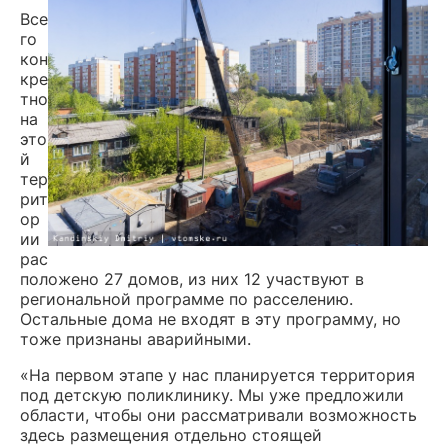
Все
го
кон
кре
тно
на
это
й
тер
рит
ор
ии
рас
положено 27 домов, из них 12 участвуют в
региональной программе по расселению.
Остальные дома не входят в эту программу, но
тоже признаны аварийными.
«На первом этапе у нас планируется территория
под детскую поликлинику. Мы уже предложили
области, чтобы они рассматривали возможность
здесь размещения отдельно стоящей