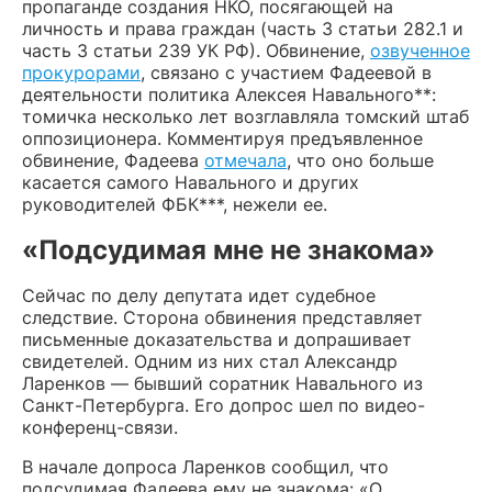
пропаганде создания НКО, посягающей на
личность и права граждан (часть 3 статьи 282.1 и
часть 3 статьи 239 УК РФ). Обвинение,
озвученное
прокурорами
, связано с участием Фадеевой в
деятельности политика Алексея Навального**:
томичка несколько лет возглавляла томский штаб
оппозиционера. Комментируя предъявленное
обвинение, Фадеева
отмечала
, что оно больше
касается самого Навального и других
руководителей ФБК***, нежели ее.
«Подсудимая мне не знакома»
Сейчас по делу депутата идет судебное
следствие. Сторона обвинения представляет
письменные доказательства и допрашивает
свидетелей. Одним из них стал Александр
Ларенков — бывший соратник Навального из
Санкт-Петербурга. Его допрос шел по видео-
конференц-связи.
В начале допроса Ларенков сообщил, что
подсудимая Фадеева ему не знакома: «О