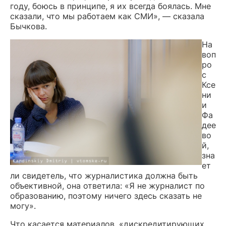
году, боюсь в принципе, я их всегда боялась. Мне
сказали, что мы работаем как СМИ», — сказала
Бычкова.
На
воп
ро
с
Ксе
ни
и
Фа
дее
во
й,
зна
ет
ли свидетель, что журналистика должна быть
объективной, она ответила: «Я не журналист по
образованию, поэтому ничего здесь сказать не
могу».
Что касается материалов, «дискредитирующих