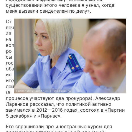
существовании этого человека я узнал, когда
меня вызвали свидетелем по делу».
От
веч
ая
на
воп
ро
сы
гос
обв
ин
ите
лей
(в
процессе участвуют два прокурора), Александр
Ларенков рассказал, что политикой активно
занимался в 2012—2016 годах, состоял в «Партии
5 декабря» и «Парнас».
Его спрашивали про иностранные курсы для