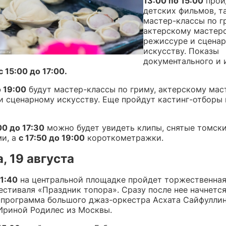
13:00 по 15:00
прой
детских фильмов, т
мастер-классы по г
актерскому мастерс
режиссуре и сцена
искусству. Показы
документального и 
с 15:00 до 17:00.
о 19:00
будут мастер-классы по гриму, актерскому мас
и сценарному искусству. Еще пройдут кастинг-отборы 
00 до 17:30
можно будет увидеть клипы, снятые томск
и, а
с 17:50 до 19:00
короткометражки.
, 19 августа
11:40
на центральной площадке пройдет торжественна
естиваля «Праздник топора». Сразу после нее начнетс
 программа большого джаз-оркестра Асхата Сайфуллин
Ириной Родилес из Москвы.