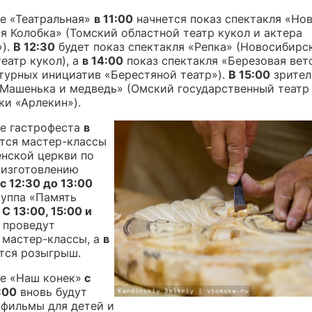
е «Театральная»
в 11:00
начнется показ спектакля «Но
я Колобка» (Томский областной театр кукол и актера
).
В 12:30
будет показ спектакля «Репка» (Новосибирс
еатр кукол), а
в 14:00
показ спектакля «Березовая вет
ьтурных инициатив «Берестяной театр»).
В 15:00
зрител
«Машенька и медведь» (Омский государственный театр 
ки «Арлекин»).
е гастрофеста
в
тся мастер-классы
енской церкви по
 изготовлению
с 12:30 до 13:00
руппа «Память
​
С 13:00, 15:00 и
 проведут
 мастер-классы, а
в
тся розыгрыш.
е «Наш конек»
с
:00
вновь будут
 фильмы для детей и