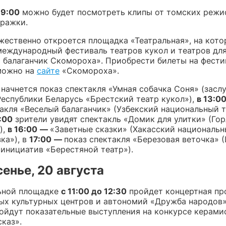
19:00
можно будет посмотреть клипы от томских режи
ражки.
ественно откроется площадка «Театральная», на кото
международный фестиваль театров кукол и театров дл
 балаганчик Скомороха». Приобрести билеты на фест
можно на
сайте
«Скомороха».
начнется показ спектакля «Умная собачка Соня» (зас
Республики Беларусь «Брестский театр кукол»),
в 13:0
такля «Веселый балаганчик» (Узбекский национальный 
:00
зрители увидят спектакль «Домик для улитки» (Го
),
в 16:00
—
«Заветные сказки» (Хакасский национальн
ка»), в
17:00
—
показ спектакля «Березовая веточка» 
 инициатив «Берестяной театр»).
енье, 20 августа
ьной площадке
с 11:00 до 12:30
пройдет концертная пр
ых культурных центров и автономий «Дружба народов»
ойдут показательные выступления на конкурсе керами
каз».