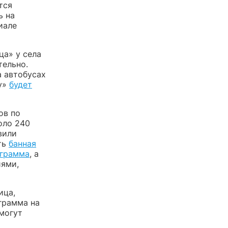
тся
ь на
иале
ца» у села
тельно.
а автобусах
цу»
будет
ов по
оло 240
вили
ть
банная
ограмма
, а
иями,
ица,
ограмма на
 могут