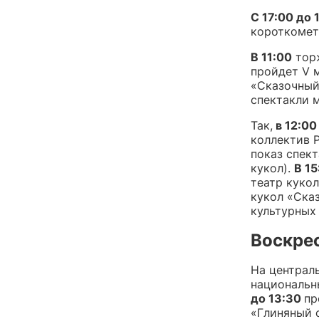
С 17:00 до 
короткомет
В 11:00
торж
пройдет V 
«Сказочный
спектакли 
Так,
в 12:00
коллектив 
показ спек
кукол).
В 15
театр кукол
кукол «Сказ
культурных
Воскрес
На централ
национальн
до 13:30
пр
«Глиняный с