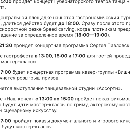
15:00
пройдет концерт Губернаторского театра танца 
п».
центральной площадке начнется гастрономический тур
», длиться действо будет
до 18:00
. Сразу после этого 
скоростной резке Speed carving, когда плотникам пред
задание за определенное время (
18:00—19:00
).
21:30
пройдет концертная программа Сергея Павловск
е гастрофеста
в 13:00, 15:00 и 17:00
для гостей провед
 мастер-классы.
17:00
будет концертная программа кавер-группы «Вишн
чнется розыгрыш призов.
нется выступление танцевальной студии «Ассорти».
е «Наш конек»
с 13:00 по 15:00
пройдет показ фильмов
о будут идти мастер-классы по гриму, актерскому маст
и сценарному искусству.
17:00
пройдут показы документального и игрового кино
 будут мастер-классы.