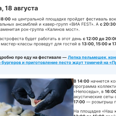
, 18 августа
18:00
на центральной площадке пройдет фестиваль вок
альных ансамблей и кавер-групп «ВИА FEST». А
с 20:30
наменитая рок-группа «Калинов мост».
астрофеста будет работать в этот день
с 12:00 до 20:0
 мастер-классы проведут для гостей в
13:00, 15:00 и 1
дробно про еду на фестивале —
Лепка пельмешек, кон
 бургеров и приготовление песто ждут томичей на «П
В 14:00
начнется ко
программа коллект
«Непоседы», в
16:0
акустические сеты 
17:00
— розыгрыш п
На площадке «Наш 