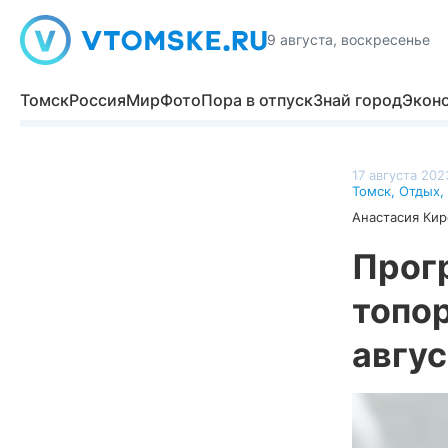
9 августа, воскресенье
Томск
Россия
Мир
Фото
Пора в отпуск
Знай город
Экон
17 августа 202
Томск
,
Отдых
,
Анастасия Кир
Прог
топо
авгус