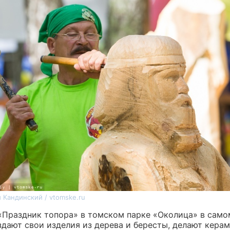
 Кандинский / vtomske.ru
«Праздник топора» в томском парке «Околица» в самом
здают свои изделия из дерева и бересты, делают кера