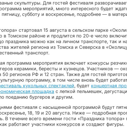
ованые скульптуры. Для гостей фестиваля разворачивае
рограмма мероприятий, много интересного будет ждат
 пятницу, субботу и воскресенье, подробнее — в матер
опора» стартовал 15 августа в сельском парке «Околи
о в Томском районе и продлится по 20-е число включи
о праздника можно как на личном транспорте, так и н
ства жителей региона из Томска и Северска в «Околи
ственный транспорт.
ая программа мероприятия включает конкурсы резчик
стеров керамики, бересты и кузнецов. Участников — ок
 50 регионов РФ и 12 стран. Также для гостей пригото
ультурную программу, в том числе вновь будет работа
фестиваль кукольных спектаклей
, будет
концертная пр
рономическая площадка
с лепкой пельмешек, дегустац
по поеданию бургеров и другим.
нями фестиваля с насыщенной программой будут пятн
оскресенье, 18, 19 и 20 августа. Ниже — подробная пр
ь. В течение всего времени гости «Праздника топора»
 как работают участники конкурсов и создают фигуры.