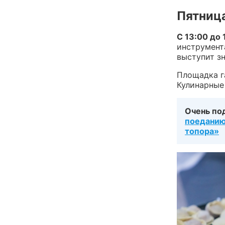
Пятница
С 13:00 до 
инструмент
выступит з
Площадка г
Кулинарные
Очень по
поеданию
топора»