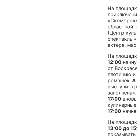
На площадк
приключени
«Скоморох»
областной т
(Центр кул
спектакль 
актера, мас
На площадк
12:00
начну
от Воскрес
плетению и
ромашек.
А 
выступит г
заполнена».​​​​​​
17:00
вновь
кулинарные
17:00
начне
На площадк
13:00 до 15
показывать