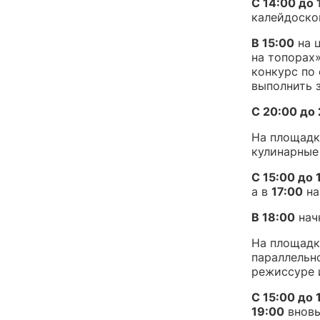
С 14:00 до 
калейдоско
В 15:00
на 
на топорах
конкурс по 
выполнить 
С 20:00 до 
На площадк
кулинарные
С 15:00 до 
а в
17:00
на
В 18:00
нач
На площадк
параллельн
режиссуре 
С 15:00 до 
19:00
вновь