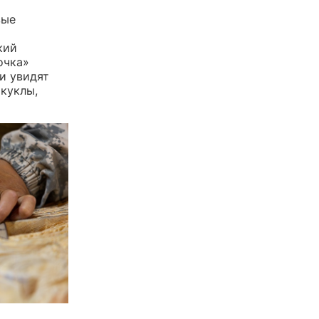
вые
кий
очка»
и увидят
куклы,