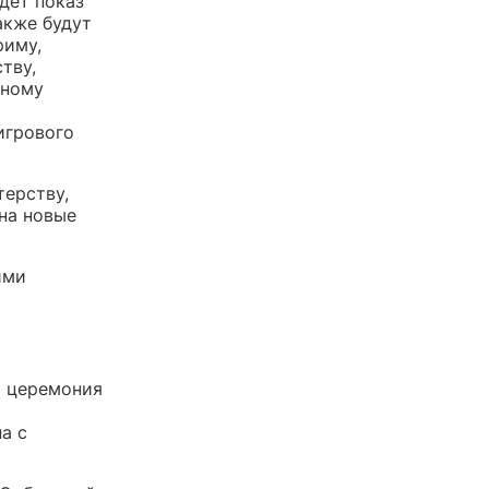
дет показ
акже будут
риму,
тву,
рному
игрового
терству,
на новые
ими
я церемония
я
а с