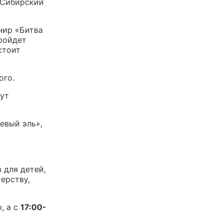
«Сибирский
нир «Битва
пройдет
стоит
ого.
ут
евый эль»,
 для детей,
ерству,
, а с
17:00-