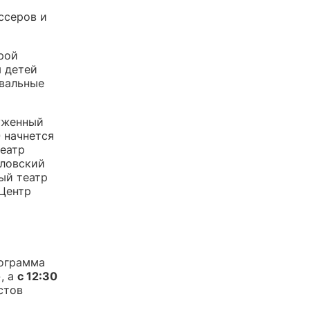
ссеров и
рой
я детей
ивальные
луженный
0
начнется
театр
рловский
ый театр
(Центр
ограмма
, а
с 12:30
стов