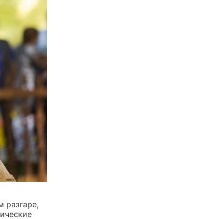
 разгаре,
мические