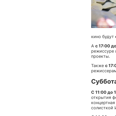
кино будут
А
с 17:00 д
режиссуре 
проекты.
Также
с 17:
режиссерам
Суббота
С 11:00 до 
открытия ф
концертная
солисткой 