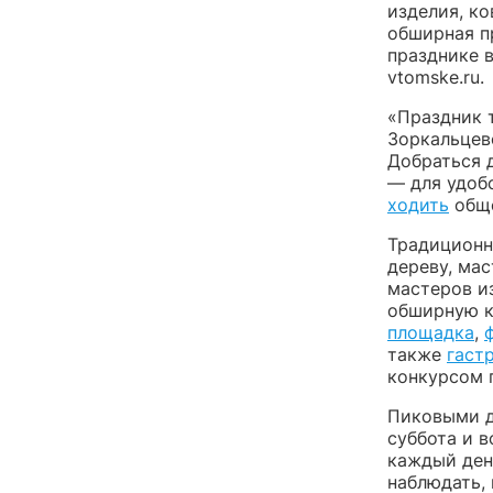
изделия, к
обширная п
празднике в
vtomske.ru.
«Праздник т
Зоркальцев
Добраться д
— для удоб
ходить
обще
Традиционн
дереву, ма
мастеров из
обширную к
площадка
,
также
гаст
конкурсом 
Пиковыми д
суббота и в
каждый ден
наблюдать,