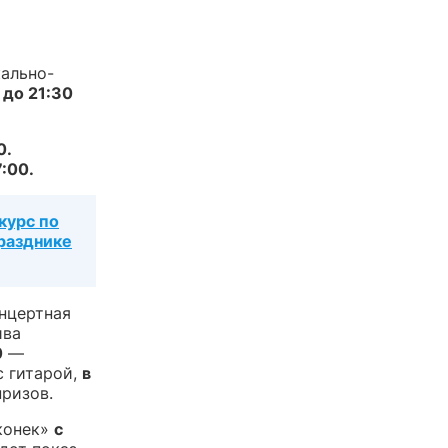
ально-
 до 21:30
0.
7:00.
курс по
разднике
нцертная
ива
0
—
с гитарой,
в
ризов.
конек»
с