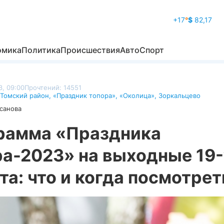
+17
°
$
82,17
омика
Политика
Происшествия
Авто
Спорт
3, 09:00
Прочтений: 14551
Томский район
,
«Праздник топора»
,
«Околица»
,
Зоркальцево
санова
рамма «Праздника
ра-2023» на выходные 19
та: что и когда посмотрет