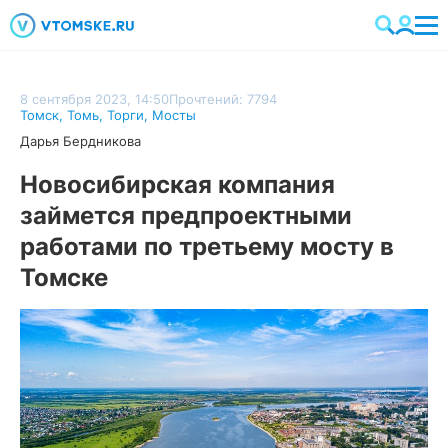
8 сентября 2023, 14:50
Прочтений: 7794
Томск
,
Томь
,
Торги
,
Мосты
Дарья Бердникова
Новосибирская компания
займется предпроектными
работами по третьему мосту в
Томске