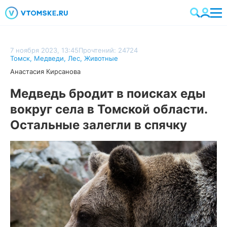
7 ноября 2023, 13:45
Прочтений: 24724
Томск
,
Медведи
,
Лес
,
Животные
Анастасия Кирсанова
Медведь бродит в поисках еды
вокруг села в Томской области.
Остальные залегли в спячку