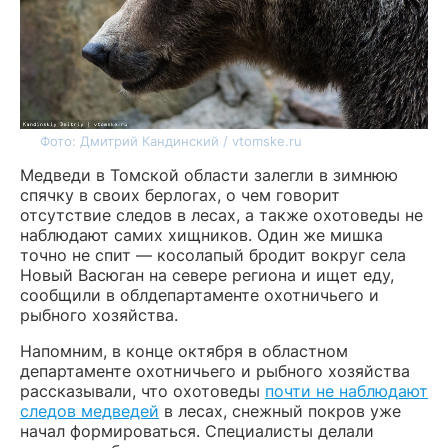
Фото: Дмитрий Кандинский / vtomske.ru
Медведи в Томской области залегли в зимнюю
спячку в своих берлогах, о чем говорит
отсутствие следов в лесах, а также охотоведы не
наблюдают самих хищников. Один же мишка
точно не спит — косолапый бродит вокруг села
Новый Васюган на севере региона и ищет еду,
сообщили в облдепартаменте охотничьего и
рыбного хозяйства.
Напомним, в конце октября в областном
департаменте охотничьего и рыбного хозяйства
рассказывали, что охотоведы
почти не наблюдают
следов медведей
в лесах, снежный покров уже
начал формироваться. Специалисты делали