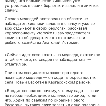
вывод, что большинство хищников уже
устроились в своих берлогах и залегли в зимнюю
спячку.
Следов медведей охотоведы по области не
наблюдают, хищники залегли в спячку и уже во
всю отдыхают в своих берлогах, рассказал
корреспонденту vtomske.ru зампредседателя
комитета облдепартамента охотничьего и
рыбного хозяйства Анатолий Истомин.
«Сейчас идет сезон охоты на медведя, охотников
в тайге много, но следов не наблюдается», —
отметил он.
При этом специалисты знают про одного
неспящего медведя — он ходит в окрестностях
села Новый Васюган в Каргасокском районе.
«Бродит непонятно почему, что ему надо — то ли
не набрал необходимое количество жира, то ли
что. Ходит по свалкам по окраине Нового
Васюгана, пытался даже залезть в одно подворье,