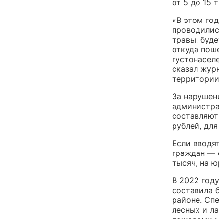
от 5 до 15 
«В этом го
проводилис
травы, буде
откуда пош
густонасел
сказал жур
территории
За нарушен
администра
составляют 
рублей, для
Если вводя
граждан — о
тысяч, на ю
В 2022 год
составила б
районе. Сп
лесных и л