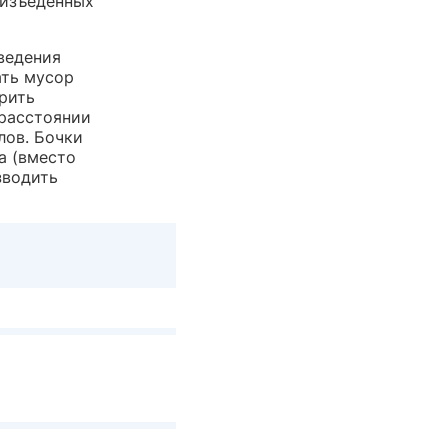
 изъеденных
ведения
ать мусор
арить
 расстоянии
лов. Бочки
а (вместо
зводить