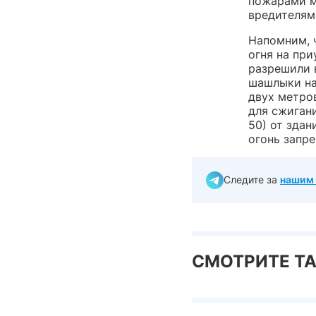
пожарами м
вредителям
Напомним, 
огня на при
разрешили в
шашлыки на
двух метро
для сжиган
50) от здан
огонь запр
Следите за
нашим 
СМОТРИТЕ Т