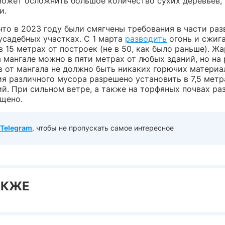
ожет осложнить большое количество сухих деревьев,
и.
что в 2023 году были смягчены требования в части раз
усадебных участках. С 1 марта
разводить
огонь и сжиг
 15 метрах от построек (не в 50, как было раньше). Ж
 мангале можно в пяти метрах от любых зданий, но на
в от мангала не должно быть никаких горючих материа
ия различного мусора разрешено установить в 7,5 метр
ий. При сильном ветре, а также на торфяных почвах ра
ещено.
Telegram
, чтобы не пропускать самое интересное
АКЖЕ