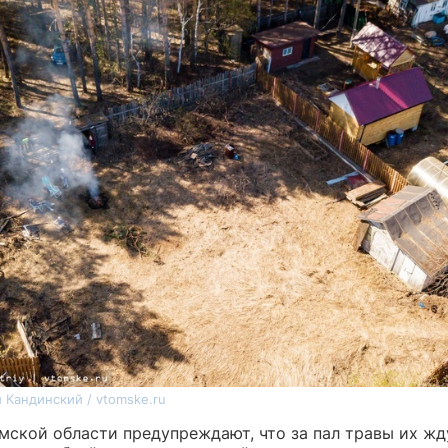
 Кандинский / vtomske.ru
мской области предупреждают, что за пал травы их ж