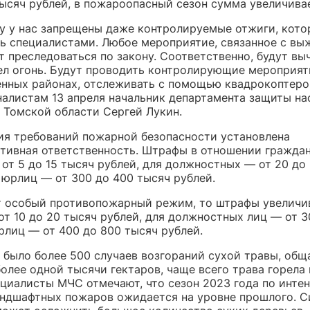
тысяч рублей, в пожароопасный сезон сумма увеличива
ду у нас запрещены даже контролируемые отжиги, кот
ь специалистами. Любое мероприятие, связанное с вы
т преследоваться по закону. Соответственно, будут вы
ел огонь. Будут проводить контролирующие мероприят
енных районах, отслеживать с помощью квадрокоптеро
налистам 13 апреля начальник департамента защиты на
 Томской области Сергей Лукин.
ия требований пожарной безопасности установлена
тивная ответственность. Штрафы в отношении гражда
от 5 до 15 тысяч рублей, для должностных — от 20 до
 юрлиц — от 300 до 400 тысяч рублей.
т особый противопожарный режим, то штрафы увеличи
т 10 до 20 тысяч рублей, для должностных лиц — от 3
рлиц — от 400 до 800 тысяч рублей.
у было более 500 случаев возгораний сухой травы, об
олее одной тысячи гектаров, чаще всего трава горела
ециалисты МЧС отмечают, что сезон 2023 года по инте
андшафтных пожаров ожидается на уровне прошлого. С