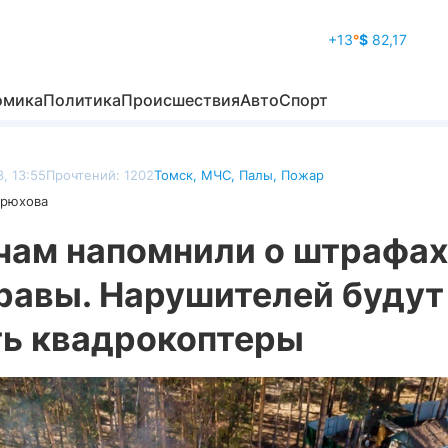
+13
°
$
82,17
омика
Политика
Происшествия
Авто
Спорт
, 13:55
Прочтений: 1202
Томск
,
МЧС
,
Палы
,
Пожар
дрюхова
чам напомнили о штрафах
травы. Нарушителей будут
ть квадрокоптеры