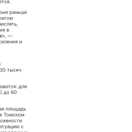
ется.
орые раньше
жигом
числять,
ия в
в», —
селения и
н
 30 тысяч
ваются: для
0 до 60
щая площадь
 в Томском
нсивности
итуацию с