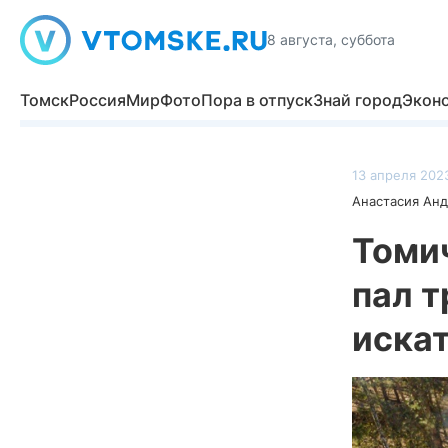
8 августа, суббота
Томск
Россия
Мир
Фото
Пора в отпуск
Знай город
Экон
13 апреля 2023
Анастасия Ан
Томи
пал 
иска