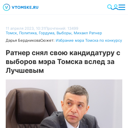
11 апреля 2023, 10:31
Прочтений: 13499
Томск
,
Политика
,
Гордума
,
Выборы
,
Михаил Ратнер
Дарья Бердникова
Сюжет:
Избрание мэра Томска по конкурсу
Ратнер снял свою кандидатуру с
выборов мэра Томска вслед за
Лучшевым