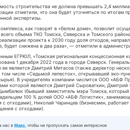
мость строительства не должна превышать 2,4 миллиа
рации отметили, что она будет уточняться по итогам 
енной экспертизы.
омплекса, как говорят в «белом доме», позволит осущ
всего объема ТКО Томска, Северска и Томского района
реализации проекта к 2030 году доля отходов, направ
, будет снижена в два раза», — отметили в администр
анным ЕГРЮЛ, «Томская региональная концессионная к
ована 1 декабря 2022 года в городе Северск. Генерал
 ее является Дмитрий Митасов (также директор неско
в том числе «Седьмой лепесток», открывавшей эко-пун
сырья). В учредителях компании числится ООО «АБФ Пр
ами которой являются Дмитрий Сыроваткин, Дмитрий 
Цымбалюк (бывший заместитель мэра Томска, который
ладельцем 100 % долей ООО «АБФ Логистик», занимаю
 с отходами), Николай Чаринцев (бизнесмен, работает
щения с отходами).
а нас в
Макс
, чтобы не пропускать самое интересное