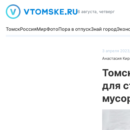
6 августа, четверг
Томск
Россия
Мир
Фото
Пора в отпуск
Знай город
Экон
3 апреля 2023,
Анастасия Кир
Томс
для 
мусо