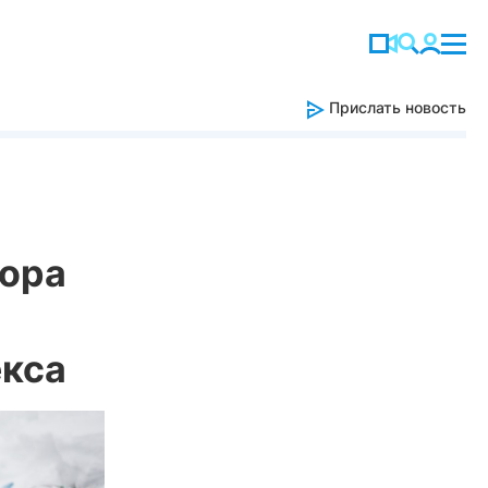
Прислать новость
тора
екса