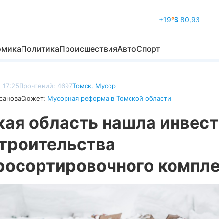
+19
°
$
80,93
омика
Политика
Происшествия
Авто
Спорт
 17:25
Прочтений: 4697
Томск
,
Мусор
санова
Сюжет:
Мусорная реформа в Томской области
кая область нашла инвес
строительства
росортировочного компл