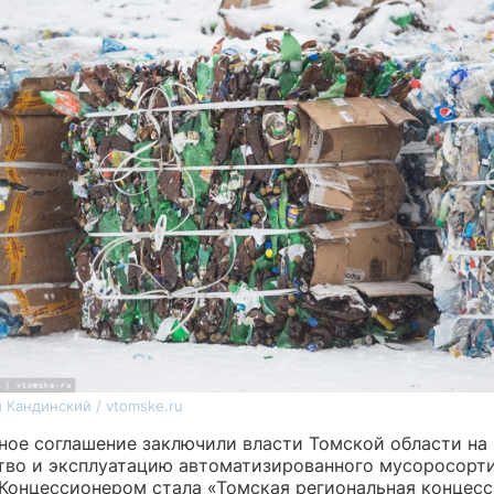
 Кандинский / vtomske.ru
ное соглашение заключили власти Томской области на
тво и эксплуатацию автоматизированного мусоросорт
 Концессионером стала «Томская региональная концес