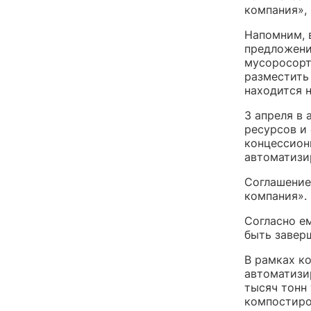
компания», 
Напомним, 
предложени
мусоросорт
разместить
находится 
3 апреля в
ресурсов и
концессион
автоматизи
Соглашение
компания».
Согласно е
быть заверш
В рамках к
автоматизи
тысяч тонн
компостиро