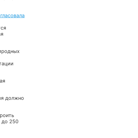
гласовала
тся
ая
риродных
тации
ая
ия должно
троить
 до 250