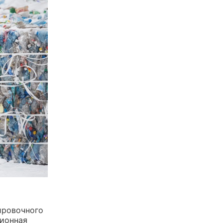
ировочного
сионная