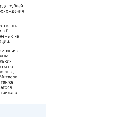
рда рублей.
прохождения
ествлять
. «В
ляемых на
ации.
омпания»
ьным
льких
кты по
оект»,
Митасов,
 также
щегося
 также в