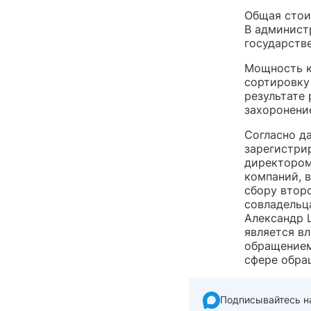
Общая стои
В админист
государств
Мощность к
сортировку 
результате 
захоронение
Согласно д
зарегистрир
директором
компаний, 
сбору втор
совладельц
Александр 
является в
обращением
сфере обра
Подписывайтесь н