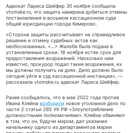
Адвокат Лариса Шейфер 30 ноября сообщила
vtomske.ru, что защита намерена добиться отмены
постановления в восьмом кассационном суде
общей юрисдикции города Кемерово.
«Сторона защиты рассчитывает на справедливое
решение и отмену судебных актов как
необоснованных. <...> Жалоба была подана в
установленные сроки. 18 ноября истек срок для
предоставления возражений. Насколько нам
известно, прокурор подал такие возражения, их
мы должны получить на днях. Дело должно было
сегодня уйти в суд кассационной инстанции», —
рассказала vtomske.ru адвокат Лариса Шейфер.
Ранее сообщалось, что в мае 2022 года против
Ивана Кляйна
возбудили
новое уголовное дело по
части 2 статьи 285 УК РФ «Злоупотребление
должностными полномочиями». Кляйна обвиняют
в том, что он, будучи мэром, дал указание
начальнику одного из департаментов мэрии
принять работы по ремонту дорожного полотна,