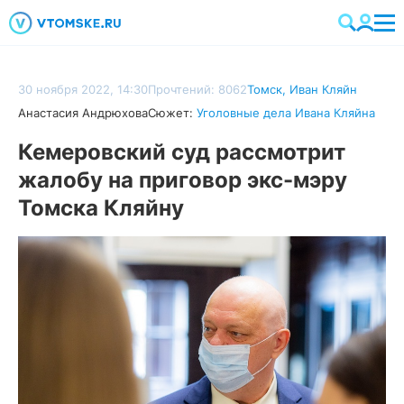
30 ноября 2022, 14:30
Прочтений: 8062
Томск
,
Иван Кляйн
Анастасия Андрюхова
Сюжет:
Уголовные дела Ивана Кляйна
Кемеровский суд рассмотрит
жалобу на приговор экс-мэру
Томска Кляйну