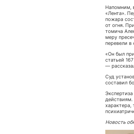
Напомним, 
«Лента». П
пожара сос
от огня. П
томича Але
меру пресе
перевели в
«Он был пр
статьей 16
— рассказа
Суд устано
составил б
Экспертиза 
действиям.
характера, 
психиатрич
Новость обн