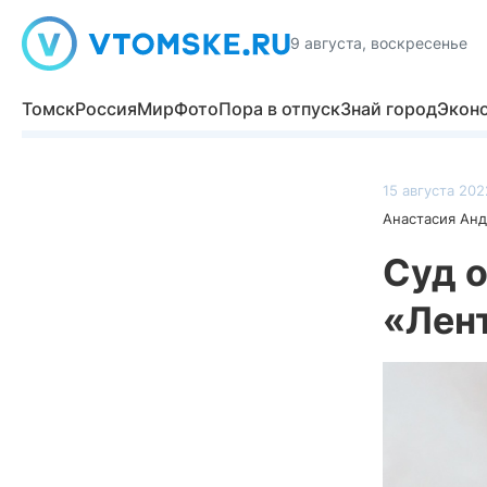
9 августа, воскресенье
Томск
Россия
Мир
Фото
Пора в отпуск
Знай город
Экон
15 августа 202
Анастасия Ан
Суд 
«Лен