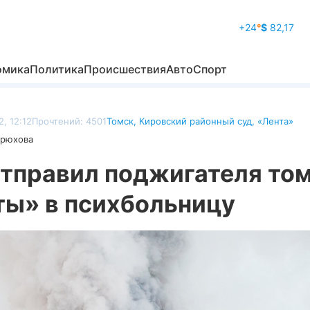
+24
°
$
82,17
омика
Политика
Происшествия
Авто
Спорт
2, 12:12
Прочтений: 4501
Томск
,
Кировский районный суд
,
«Лента»
дрюхова
отправил поджигателя то
ты» в психбольницу