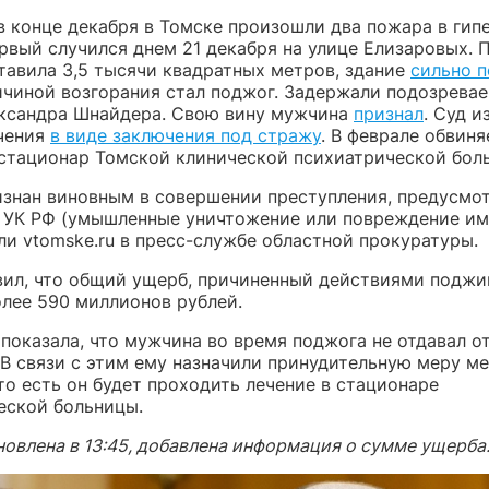
в конце декабря в Томске произошли два пожара в гип
ервый случился днем 21 декабря на улице Елизаровых.
тавила 3,5 тысячи квадратных метров, здание
сильно 
ричиной возгорания стал поджог. Задержали подозрева
ксандра Шнайдера. Свою вину мужчина
признал
. Суд и
чения
в виде заключения под стражу
. В феврале обвин
 стационар Томской клинической психиатрической бол
изнан виновным в совершении преступления, предусмо
7 УК РФ (умышленные уничтожение или повреждение им
ли vtomske.ru в пресс-службе областной прокуратуры.
вил, что общий ущерб, причиненный действиями поджиг
олее 590 миллионов рублей.
показала, что мужчина во время поджога не отдавал о
 В связи с этим ему назначили принудительную меру м
то есть он будет проходить лечение в стационаре
еской больницы.
овлена в 13:45, добавлена информация о сумме ущерба