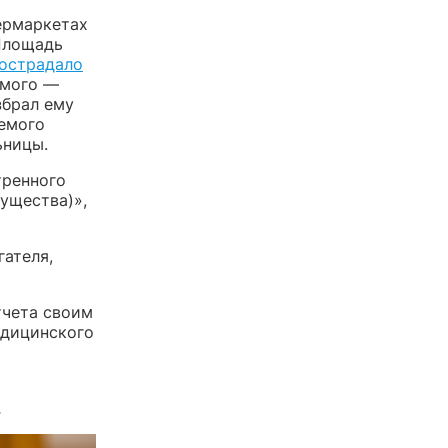
ермаркетах
 Площадь
пострадало
емого —
збрал ему
яемого
ьницы.
тренного
ущества)»,
ателя,
тчета своим
едицинского
.