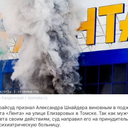
 Кандинский / vtomske.ru
райсуд признал Александра Шнайдера виновным в под
а «Лента» на улице Елизаровых в Томске. Так как муж
ета своим действиям, суд направил его на принудител
психиатрическую больницу.