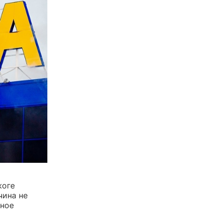
жоге
чина не
ьное