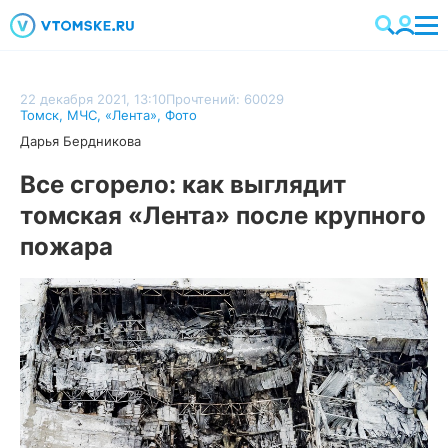
22 декабря 2021, 13:10
Прочтений: 60029
Томск
,
МЧС
,
«Лента»
,
Фото
Дарья Бердникова
Все сгорело: как выглядит
томская «Лента» после крупного
пожара