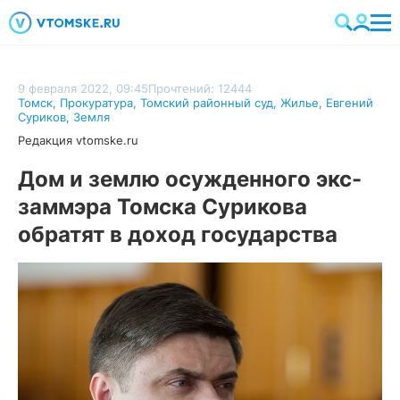
9 февраля 2022, 09:45
Прочтений: 12444
Томск
,
Прокуратура
,
Томский районный суд
,
Жилье
,
Евгений
Суриков
,
Земля
Редакция vtomske.ru
Дом и землю осужденного экс-
заммэра Томска Сурикова
обратят в доход государства