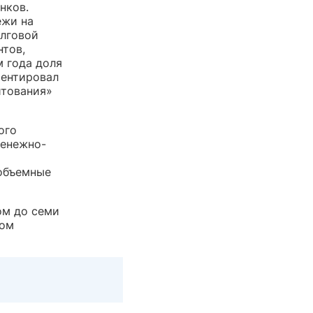
нков.
ежи на
олговой
нтов,
м года доля
ментировал
итования»
ого
денежно-
 объемные
ом до семи
ном