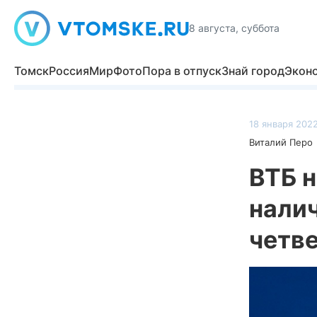
8 августа, суббота
Томск
Россия
Мир
Фото
Пора в отпуск
Знай город
Экон
18 января 2022
Виталий Перо
ВТБ 
нали
четв