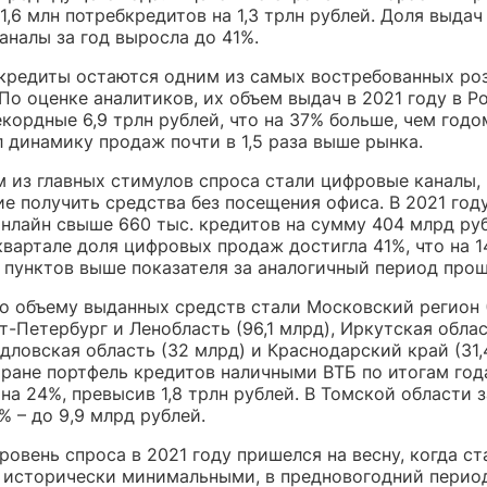
1,6 млн потребкредитов на 1,3 трлн рублей. Доля выдач
аналы за год выросла до 41%.
кредиты остаются одним из самых востребованных ро
По оценке аналитиков, их объем выдач в 2021 году в Р
кордные 6,9 трлн рублей, что на 37% больше, чем годо
 динамику продаж почти в 1,5 раза выше рынка.
м из главных стимулов спроса стали цифровые каналы,
е получить средства без посещения офиса. В 2021 год
нлайн свыше 660 тыс. кредитов на сумму 404 млрд руб
квартале доля цифровых продаж достигла 41%, что на 1
 пунктов выше показателя за аналогичный период прош
о объему выданных средств стали Московский регион 
т-Петербург и Ленобласть (96,1 млрд), Иркутская облас
дловская область (32 млрд) и Краснодарский край (31,
тране портфель кредитов наличными ВТБ по итогам год
на 24%, превысив 1,8 трлн рублей. В Томской области з
% – до 9,9 млрд рублей.
овень спроса в 2021 году пришелся на весну, когда ст
 исторически минимальными, в предновогодний перио