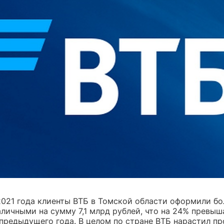
2021 года клиенты ВТБ в Томской области оформили бол
аличными на сумму 7,1 млрд рублей, что на 24% превыш
 предыдущего года. В целом по стране ВТБ нарастил п