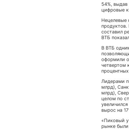
54%, выдав 
цифровые к
Нецелевые 
продуктов. 
составил ре
ВТБ показал
В ВТБ одни
позволяющи
оформили о
четвертом 
процентных
Лидерами п
млрд), Санк
млрд), Свер
целом по с
увеличился 
вырос на 17
«Пиковый ур
рынке были