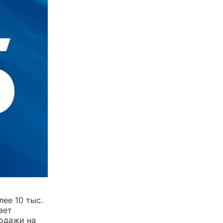
ее 10 тыс.
ает
родажи на