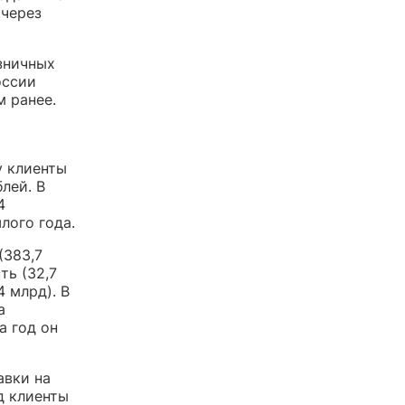
 через
зничных
оссии
м ранее.
у клиенты
лей. В
4
лого года.
(383,7
ть (32,7
4 млрд). В
а
а год он
авки на
д клиенты