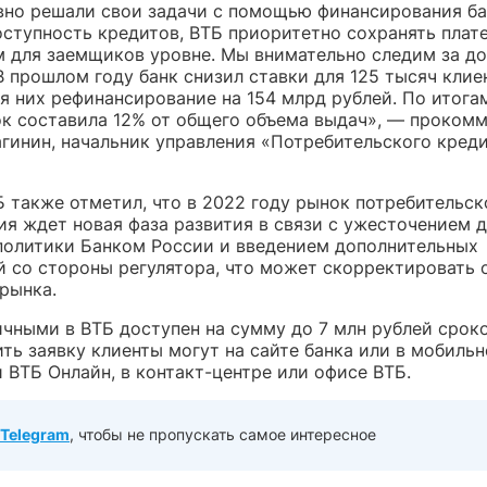
вно решали свои задачи с помощью финансирования ба
ступность кредитов, ВТБ приоритетно сохранять плат
 для заемщиков уровне. Мы внимательно следим за д
В прошлом году банк снизил ставки для 125 тысяч клие
я них рефинансирование на 154 млрд рублей. По итога
ок составила 12% от общего объема выдач», — проком
агинин, начальник управления «Потребительского кред
Б также отметил, что в 2022 году рынок потребительск
ия ждет новая фаза развития в связи с ужесточением 
политики Банком России и введением дополнительных
й со стороны регулятора, что может скорректировать
рынка.
ичными в ВТБ доступен на сумму до 7 млн рублей срок
ть заявку клиенты могут на сайте банка или в мобиль
 ВТБ Онлайн, в контакт-центре или офисе ВТБ.
Telegram
, чтобы не пропускать самое интересное