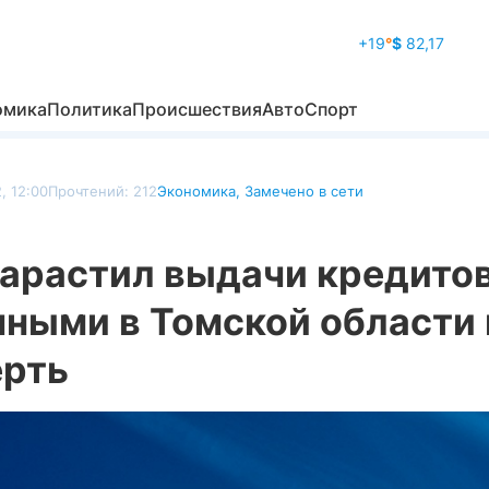
+19
°
$
82,17
омика
Политика
Происшествия
Авто
Спорт
, 12:00
Прочтений: 212
Экономика
,
Замечено в сети
нарастил выдачи кредито
чными в Томской области 
ерть