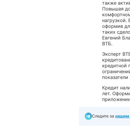
также акти
Повышая до
комфортном
нагрузкой. 
оформив дл
таких сдел
Евгений Бл
ВТБ.
Эксперт ВТ
кредитован
кредитной 
ограничени
показатели 
Кредит нал
лет. Оформи
приложении
Следите за
нашим 