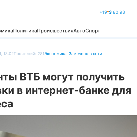
+19
°
$
80,93
омика
Политика
Происшествия
Авто
Спорт
, 18:02
Прочтений: 281
Экономика
,
Замечено в сети
нты ВТБ могут получить
ки в интернет-банке для
еса