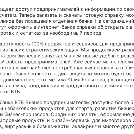
ощает доступ предпринимателей к информации по сво
четам. Теперь заказать и скачать готовую справку мо
кликов без посещения отделения банка. На сегодняшний
гут оформить в интернет-банке справки об открытых в 
оротах и остатках за необходимый период.
доступность 100% продуктов и сервисов для предприн
й из наших стратегических задач. Мы продолжаем разв
нк для бизнеса и запускаем в нем новые удобные реше
ой работы предпринимателей. Уже сейчас мы перевели 
оставление наиболее востребованных справок, а в бл
тернет-банке полностью дистанционно можно будет оф
ы документов», — отметила Юлия Копытова, руководит
та анализа, координации и продуктового развития — 
дент ВТБ.
-банке ВТБ Бизнес предпринимателям доступно более 5
и небанковских продуктов для старта, развития бизнес
и бизнес-процессов. Среди них расчеты, оформление д
цифровые продукты и онлайн-сервисы для импортеров 
, виртуальные бизнес-карты, эквайринг и многое друго