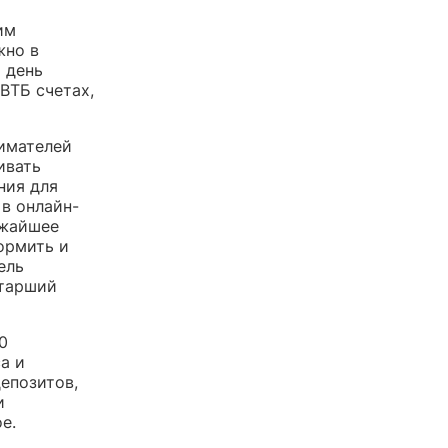
им
жно в
 день
ВТБ счетах,
имателей
ивать
ния для
в онлайн-
ижайшее
ормить и
ель
старший
0
а и
епозитов,
и
е.