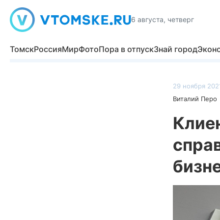
6 августа, четверг
Томск
Россия
Мир
Фото
Пора в отпуск
Знай город
Экон
29 ноября 2021
Виталий Перо
Клие
справ
бизн