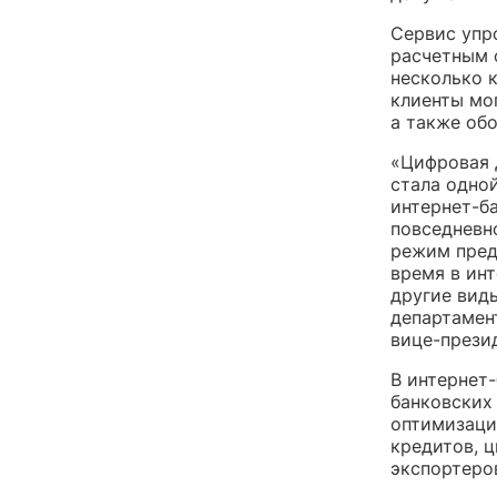
Сервис упр
расчетным с
несколько 
клиенты мо
а также об
«Цифровая 
стала одно
интернет-ба
повседневн
режим пред
время в ин
другие вид
департамен
вице-прези
В интернет
банковских 
оптимизаци
кредитов, 
экспортеров