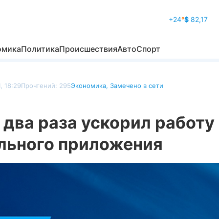
+24
°
$
82,17
омика
Политика
Происшествия
Авто
Спорт
, 18:29
Прочтений: 295
Экономика
,
Замечено в сети
 два раза ускорил работу
льного приложения