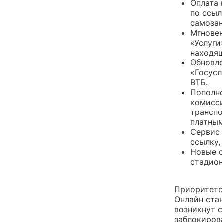
Оплата 
по ссыл
самозан
Мгновен
«Услуги
находящ
Обновле
«Госусл
ВТБ.
Пополне
комисси
транспо
платным
Сервис 
ссылку,
Новые с
стадион
Приоритето
Онлайн ста
возникнут 
заблокиров