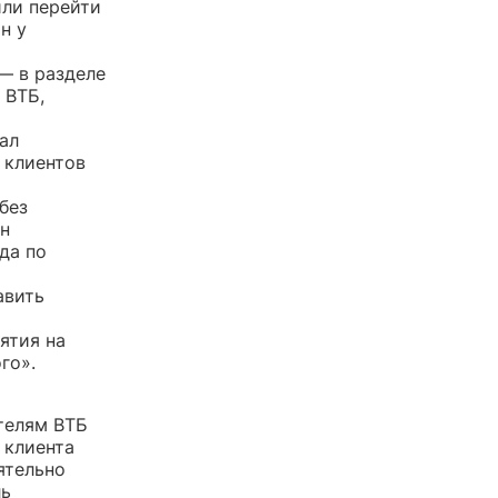
или перейти
н у
— в разделе
 ВТБ,
ал
 клиентов
без
лн
да по
авить
ятия на
го».
телям ВТБ
 клиента
ятельно
ль