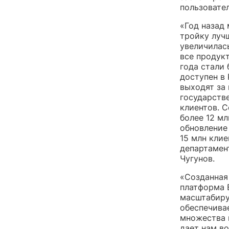
пользовате
«Год назад
тройку луч
увеличилась
все продук
года стали 
доступен в
выходят за
государств
клиентов. 
более 12 мл
обновление
15 млн кли
департамен
Чугунов.
«Созданная
платформа 
масштабиру
обеспечива
множества 
дает нам в