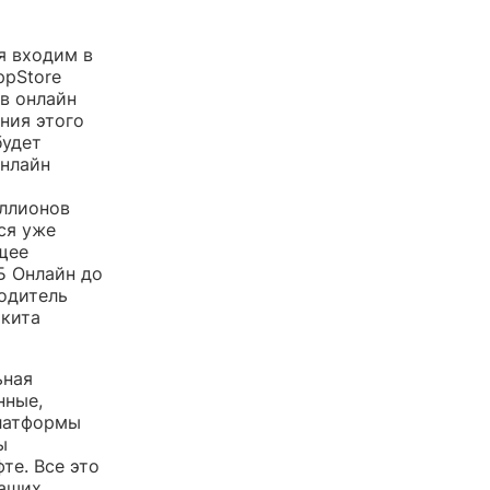
я входим в
ppStore
 в онлайн
ния этого
будет
Онлайн
иллионов
ся уже
ущее
Б Онлайн до
водитель
икита
ьная
нные,
платформы
ы
те. Все это
наших