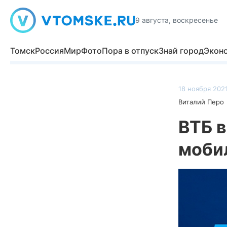
9 августа, воскресенье
Томск
Россия
Мир
Фото
Пора в отпуск
Знай город
Экон
18 ноября 2021
Виталий Перо
ВТБ в
моби