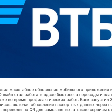
авил масштабное обновление мобильного приложения и
Онлайн стал работать вдвое быстрее, а переводы и пла
аже во время профилактических работ. Банк запустил 
висов, включая обновление паспортных данных через п
, переводы по QR для самозанятых, а также сервисы от