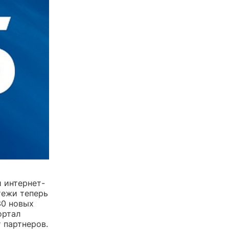
 интернет-
тежи теперь
30 новых
ортал
 партнеров.