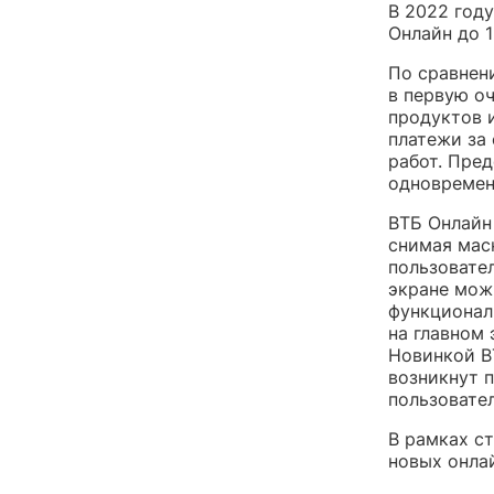
В 2022 год
Онлайн до 1
По сравнени
в первую о
продуктов 
платежи за
работ. Пред
одновремен
ВТБ Онлайн
снимая мас
пользовате
экране мож
функционал
на главном 
Новинкой В
возникнут 
пользовате
В рамках с
новых онла