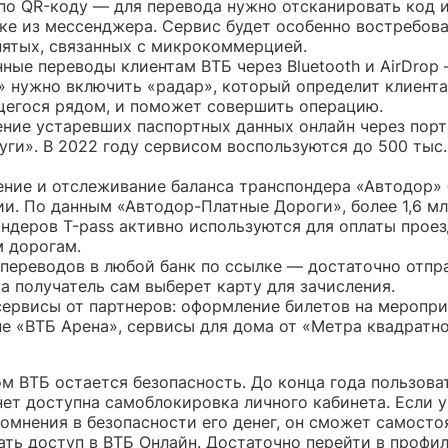
по QR-коду — для перевода нужно отсканировать код 
ке из мессенджера. Сервис будет особенно востребова
ятых, связанных с микрокоммерцией.
ные переводы клиентам ВТБ через Bluetooth и AirDrop 
» нужно включить «радар», который определит клиента
егося рядом, и поможет совершить операцию.
ние устаревших паспортных данных онлайн через порт
уги». В 2022 году сервисом воспользуются до 500 тыс.
ние и отслеживание баланса транспондера «Автодор» 
и. По данным «Автодор-Платные Дороги», более 1,6 м
ндеров Т-pass активно используются для оплаты проез
 дорогам.
переводов в любой банк по ссылке — достаточно отпр
 а получатель сам выберет карту для зачисления.
ервисы от партнеров: оформление билетов на меропри
е «ВТБ Арена», сервисы для дома от «Метра квадратно
м ВТБ остается безопасность. До конца года пользова
нет доступна самоблокировка личного кабинета. Если у
сомнения в безопасности его денег, он сможет самосто
ать доступ в ВТБ Онлайн. Достаточно перейти в профи