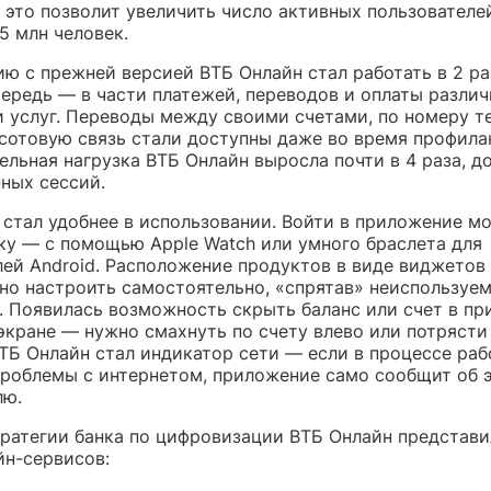
у это позволит увеличить число активных пользователе
5 млн человек.
ю с прежней версией ВТБ Онлайн стал работать в 2 ра
чередь — в части платежей, переводов и оплаты разли
и услуг. Переводы между своими счетами, по номеру т
 сотовую связь стали доступны даже во время профила
ельная нагрузка ВТБ Онлайн выросла почти в 4 раза, д
ных сессий.
 стал удобнее в использовании. Войти в приложение мо
ку — с помощью Apple Watch или умного браслета для
лей Android. Расположение продуктов в виде виджетов 
но настроить самостоятельно, «спрятав» неиспользуе
. Появилась возможность скрыть баланс или счет в п
экране — нужно смахнуть по счету влево или потрясти
ТБ Онлайн стал индикатор сети — если в процессе ра
проблемы с интернетом, приложение само сообщит об 
лю.
тратегии банка по цифровизации ВТБ Онлайн представи
йн-сервисов: