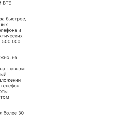
й ВТБ
за быстрее,
чных
елефона и
ктических
о 500 000
жно, не
на главном
мый
риложении
 телефон.
боты
этом
л более 30