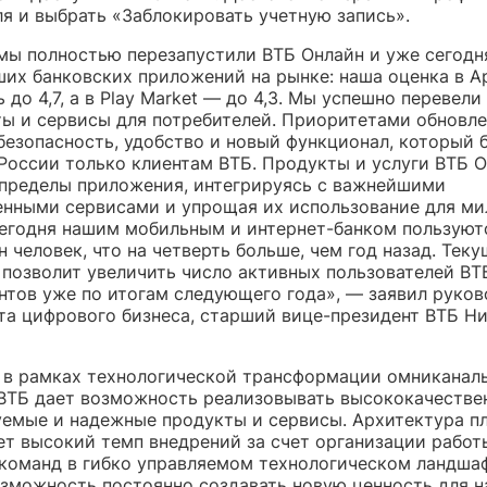
ля и выбрать «Заблокировать учетную запись».
 мы полностью перезапустили ВТБ Онлайн и уже сегодн
ших банковских приложений на рынке: наша оценка в A
 до 4,7, а в Play Market — до 4,3. Мы успешно перевели
ты и сервисы для потребителей. Приоритетами обновле
безопасность, удобство и новый функционал, который 
 России только клиентам ВТБ. Продукты и услуги ВТБ 
 пределы приложения, интегрируясь с важнейшими
енными сервисами и упрощая их использование для м
Сегодня нашим мобильным и интернет-банком пользуют
н человек, что на четверть больше, чем год назад. Тек
 позволит увеличить число активных пользователей ВТ
ентов уже по итогам следующего года», — заявил руко
та цифрового бизнеса, старший вице-президент ВТБ Н
 в рамках технологической трансформации омниканал
ВТБ дает возможность реализовывать высококачестве
емые и надежные продукты и сервисы. Архитектура 
ет высокий темп внедрений за счет организации работ
команд в гибко управляемом технологическом ландшаф
озможность постоянно создавать новую ценность для 