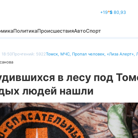
+19
°
$
80,93
омика
Политика
Происшествия
Авто
Спорт
, 18:50
Прочтений: 5922
Томск
,
МЧС
,
Пропал человек
,
«Лиза Алерт»
,
санова
удившихся в лесу под То
дых людей нашли