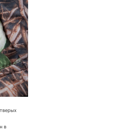
етверых
н в