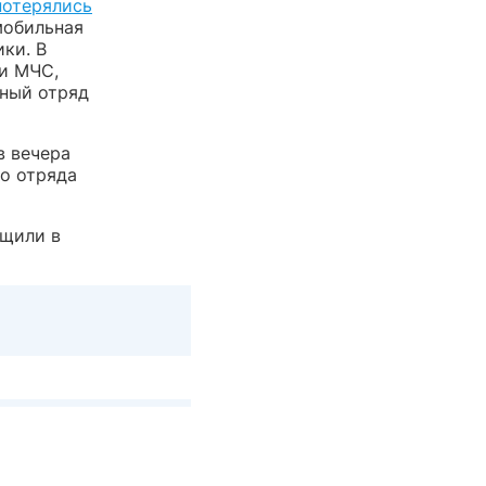
потерялись
мобильная
ки. В
ли МЧС,
ьный отряд
в вечера
о отряда
бщили в