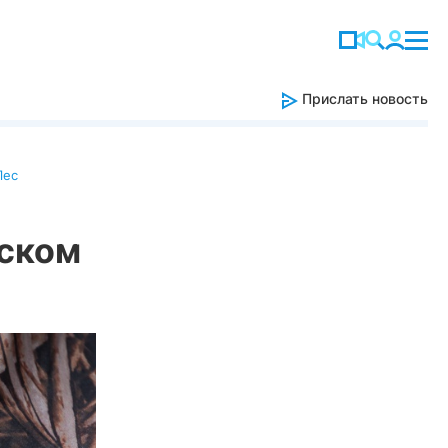
Прислать новость
Лес
мском