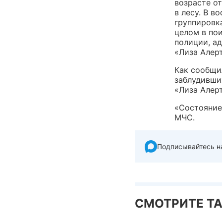
возрасте от
в лесу. В 
группировк
целом в по
полиции, а
«Лиза Алерт
Как сообщи
заблудивши
«Лиза Алерт
«Состояние
МЧС.
Подписывайтесь н
СМОТРИТЕ Т