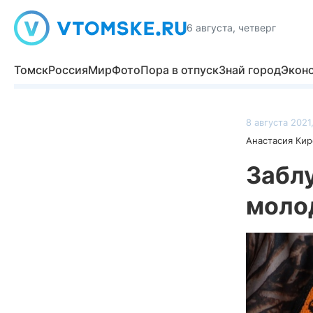
6 августа, четверг
Томск
Россия
Мир
Фото
Пора в отпуск
Знай город
Экон
8 августа 2021
Анастасия Кир
Забл
моло