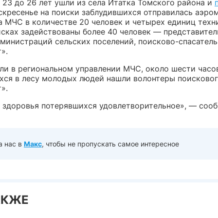
 23 до 26 лет ушли из села Итатка Томского района и
воскресенье на поиски заблудившихся отправилась аэро
а МЧС в количестве 20 человек и четырех единиц техни
исках задействованы более 40 человек — представите
дминистраций сельских поселений, поисково-спасател
».
ли в региональном управлении МЧС, около шести часо
хся в лесу молодых людей нашли волонтеры поисковог
».
 здоровья потерявшихся удовлетворительное», — соо
а нас в
Макс
, чтобы не пропускать самое интересное
АКЖЕ