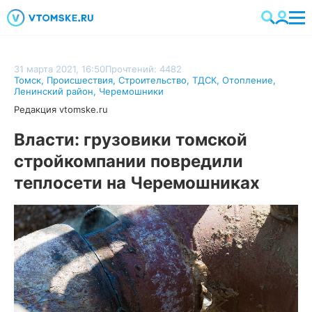
31 марта 2021, 16:50
Прочтений: 4482
Томск
,
Происшествия
,
Строительство
,
ТДСК
,
Отопление
,
Ленинский район
,
Черемошники
Редакция vtomske.ru
Власти: грузовики томской
стройкомпании повредили
теплосети на Черемошниках