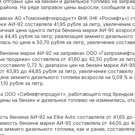
 оптовых цен на бензин и дизельное топливо на запра
 района. На ряде заправок цены выросли, сообщили в с
правках АО «Томскнефтепродукт» ВНК (НК «Роснефть») 
ки АИ-92 составляла 41,95 рубля за литр, увеличение 
ничная цена одного литра бензина марки АИ-95 возросл
а 44,45 рубля за литр; реализация зимнего дизельного
ась по цене в 50,70 рубля за литр, увеличение состави
бензина марки АИ-92 на заправках ООО «Газпромнефть
е продажи» составляла от 41,60 до 42,50 рубля за лит
составило 0,72 %; диапазон цен на бензин марки АИ-9
от 43,85 до 44,85 рубля за литр, увеличение составило 
ена зимнего дизельного топлива возросла на 0,59 % и
1,10 рубля за литр.
ах ООО «Сибнефтепродукт», работающего под брендом E
ены на бензин и дизельное топливо не изменились, от
сть бензина АИ-92 на Elke Auto составляла от 41,65 до 
оимость бензина марки АИ-95 составляла от 44,05 до 4
на зимнего дизельного топлива, как и ранее, составляла
тр.