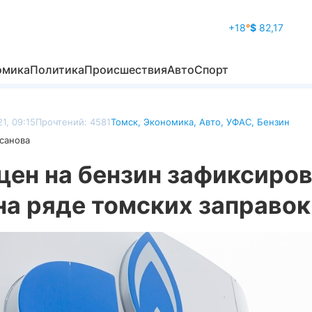
+18
°
$
82,17
омика
Политика
Происшествия
Авто
Спорт
1, 09:15
Прочтений: 4581
Томск
,
Экономика
,
Авто
,
УФАС
,
Бензин
санова
цен на бензин зафиксиро
на ряде томских заправок