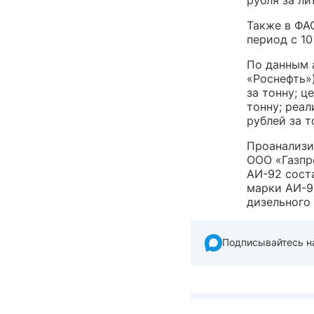
Также в ФАС
период с 10
По данным 
«Роснефть»
за тонну; ц
тонну; реал
рублей за т
Проанализи
ООО «Газпр
АИ-92 соста
марки АИ-95
дизельного 
Подписывайтесь н