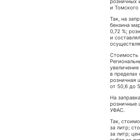
розничных и
и Томского
Так, на за
бензина мар
0,72 %; роз
и составлял
осуществлял
Стоимость 
Региональны
увеличение 
в пределах 
розничная ц
от 50,6 до 5
На заправк
розничные ц
УФАС.
Так, стоимо
за литр; ст
за литр; це
рубля за ли