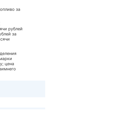
топливо за
К
сячи рублей
ублей за
ысячи
тделения
 марки
у; цена
 зимнего