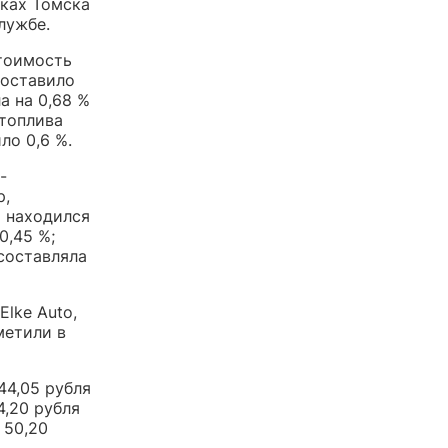
вках Томска
лужбе.
стоимость
составило
а на 0,68 %
 топлива
ло 0,6 %.
-
р,
5 находился
0,45 %;
 составляла
lke Auto,
метили в
44,05 рубля
4,20 рубля
 50,20