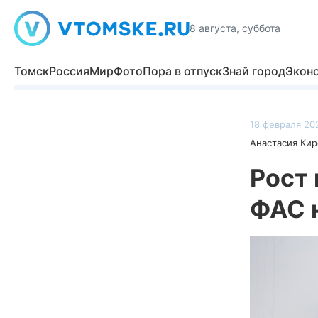
8 августа, суббота
Томск
Россия
Мир
Фото
Пора в отпуск
Знай город
Экон
18 февраля 202
Анастасия Кир
Рост 
ФАС 