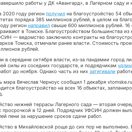
завершило работы у ДК «Авангард», в Лагерном саду и н
в 2020 году регион
получил
на благоустройство 54 объ
тетах порядка 385 миллионов рублей, в целом на благ
году регион
направил
свыше 600 миллионов рублей. 16 
траивают в Томске. Благоустройством большинства из 
СИН — ведомство заключило контракты на благоустро
парков Томска, отмечали ранее власти. Стоимость про
иллионов рублей.
и в середине октября власти, из-за пандемии город л
чей силы из соседних государств, и подрядчикам
удлин
абот до ноября. Однако часть из них
затягивали
работ
 мэра Вячеслав Черноус сообщил 1 декабря vtomske.ru
дится благоустройство на всех 16 объектах, запланир
д.
йство нижней террасы Лагерного сада — вторая очер
с просрочкой в 12 дней. Подрядчик УФСИН должен выпл
ей пени за нарушение сроков сдачи работ.
йство в Михайловской роще до сих пор не выполнено. 