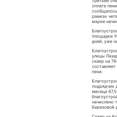
третьей оч
оплате пен
сообщалось
рамках четв
мэрия начис
Благоустро
площадки У
дней, уже н
Благоустро
улицы Лазар
сквер на 79
составляет
пени.
Благоустрой
подрядчик д
месяца 67,5
благоустро
начислено 
Березовой 
Сквер на Ку