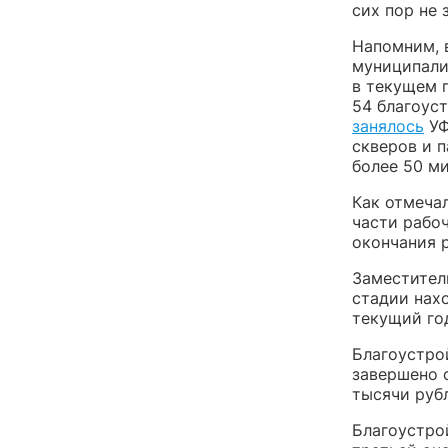
сих пор не 
Напомним, 
муниципали
в текущем 
54 благоус
занялось
УФ
скверов и 
более 50 м
Как отмечал
части рабо
окончания р
Заместитель
стадии нахо
текущий го
Благоустро
завершено 
тысячи рубл
Благоустро