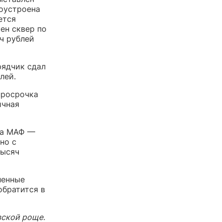
гоустроена
ется
ен сквер по
ч рублей
рядчик сдал
лей.
просрочка
ичная
ка МАФ —
но с
тысяч
ленные
обратится в
вской роще.