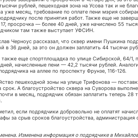
 тысячи рублей, пешеходная зона на Усова так и не бла
а уже месяц, требование по оплате пени мэрия собира
подрядчику после принятия работ. Также еще не заверш
17, просрочка — более 40 дней, уже начислено 55 тыся
ядчиком там также выступает УФСИН.
слав Черноус рассказал, что сквер имени Пушкина под
й в 36 дней, за это он должен заплатить 44 тысячи руб
 также еще спортплощадка по улице Сибирской, 64/1, 
дней, начисленные пени — 42,2 тысячи рублей. Аналог
подрядчика на аллее по проспекту Фрунзе, 116-126.
йство пешеходной зоны на улице Трифонова — постав
в срок. А благоустройство сквера на Суворова выполне
очти в месяц, подрядчик обязан заплатить теперь 28 
.
метил, если подрядчики добровольно не оплатят начис
афы за срыв сроков благоустройства, администрация 
менена. Изменена информация о подрядчике в Михайло