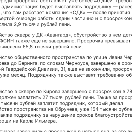
ереди просрочка составляет уже более 40 дней. Требов
и администрация будет выставлять подрядчику — ране
, что там работает компания «СДК» — после принятия 
ертой очереди работы сданы частично и с просрочкой 
лила 2,9 тысячи рублей пени.
йство сквера у ДК «Авангард», обустройство в нем дет
ФСИН также еще не завершило. Просрочка превышает
ачислены 65,8 тысячи рублей пени.
йство общественного пространства по улице Ивана Че
ева до Беринга, по словам Черноуса, завершено в срок
-й Гвардейской Дивизии, 31, еще не закончили, просро
 уже месяц. Подрядчику также выставят требования об
ство в сквере по Кирова завершено с просрочкой в 78
олжен заплатить 27 тысяч рублей пени. Также за прос
 тысячи рублей заплатит подрядчик, который делал
йство пространства на Обручева, уже 154 тысячи рубл
также подрядчику за нарушение сроков благоустройст
рощи на Карла Ильмера.
тузова завершили с просрочкой в четыре дня, за это в