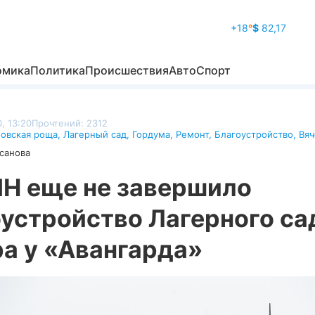
+18
°
$
82,17
омика
Политика
Происшествия
Авто
Спорт
, 13:20
Прочтений: 2312
овская роща
,
Лагерный сад
,
Гордума
,
Ремонт
,
Благоустройство
,
Вяч
санова
Н еще не завершило
устройство Лагерного са
а у «Авангарда»