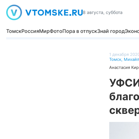
8 августа, суббота
Томск
Россия
Мир
Фото
Пора в отпуск
Знай город
Экон
1 декабря 2020
Томск
,
Михайл
Анастасия Кир
УФСИ
благо
сквер