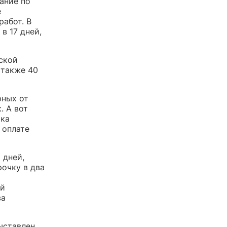
ание по
е
работ. В
в 17 дней,
ской
 также 40
рных от
. А вот
чка
 оплате
 дней,
рочку в два
ей
ва
ыставлен