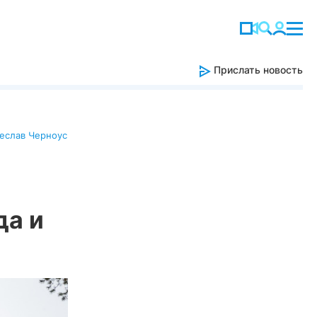
Прислать новость
еслав Черноус
да и