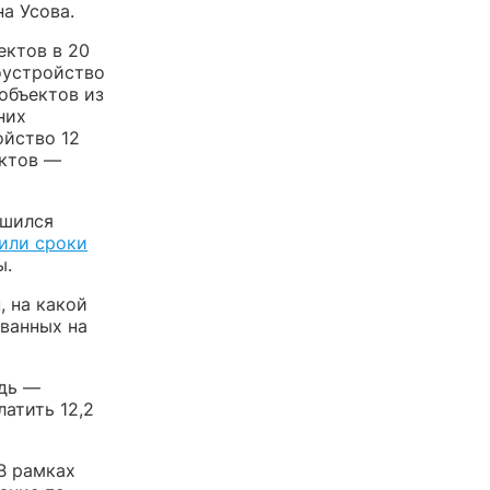
а Усова.
ектов в 20
оустройство
объектов из
них
йство 12
ектов —
ишился
или сроки
ы.
, на какой
ованных на
едь —
атить 12,2
В рамках