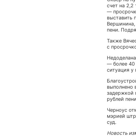
счет на 2,2
— просрочк
выставить 
Вершинина, 
пени. Подр
Также Вяче
с просрочко
Недоделана
— более 40 
ситуация у 
Благоустро
выполнено 
задержкой п
рублей пени
Черноус от
мэрией штр
суд.
Новость из