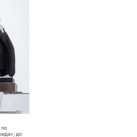
 по
реда», до