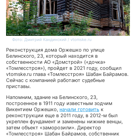
Фото: Дмитрий Кандинский / vtomske.ru
Реконструкция дома Оржешко по улице
Белинского, 23, который находится в
собственности АО «Домстрой» («дочка»
«Томлесстроя»), пройдет в 2021 году, сообщил
vtomske.ru глава «Томлесстроя» Шабан Байрамов.
Сейчас с компанией работают судебные
приставы.
Напомним, здание на Белинского, 23,
построенное в 1911 году известным зодчим
Викентием Оржешко,
начали готовить
к
реконструкции еще в 2011 году, в 2012-м был
укреплен фундамент и заменены нижние венцы,
затем объект «заморозили». Директор
«Томлесстроя» Шабан Байрамов, собственник