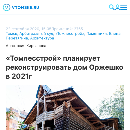
22 сентября 2020, 15:05
Прочтений: 2765
Томск
,
Арбитражный суд
,
«Томлесстрой»
,
Памятники
,
Елена
Перетягина
,
Архитектура
Анастасия Кирсанова
«Томлесстрой» планирует
реконструировать дом Оржешко
в 2021г