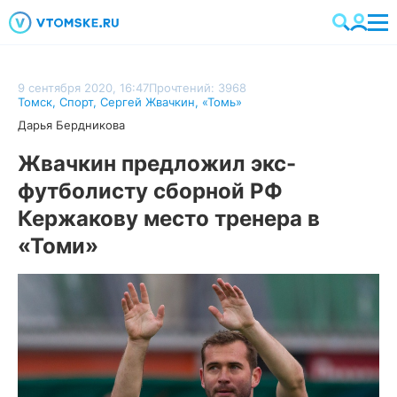
9 сентября 2020, 16:47
Прочтений: 3968
Томск
,
Спорт
,
Сергей Жвачкин
,
«Томь»
Дарья Бердникова
Жвачкин предложил экс-
футболисту сборной РФ
Кержакову место тренера в
«Томи»