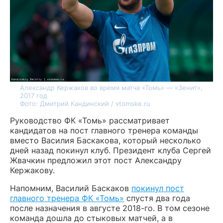
Александр Кержаков во время матча «Томь» — «Зенит»,
2017 год
Фото: Дмитрий Кандинский / vtomske.ru
Руководство ФК «Томь» рассматривает
кандидатов на пост главного тренера команды
вместо Василия Баскакова, который несколько
дней назад покинул клуб. Президент клуба Сергей
Жвачкин предложил этот пост Александру
Кержакову.
Напомним, Василий Баскаков
покинул пост
главного тренера ФК «Томь»
спустя два года
после назначения в августе 2018-го. В том сезоне
команда дошла до стыковых матчей, а в