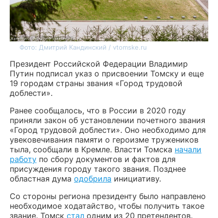
Фото: Дмитрий Кандинский / vtomske.ru
Президент Российской Федерации Владимир
Путин подписал указ о присвоении Томску и еще
19 городам страны звания «Город трудовой
доблести».
Ранее сообщалось, что в России в 2020 году
приняли закон об установлении почетного звания
«Город трудовой доблести». Оно необходимо для
увековечивания памяти о героизме тружеников
тыла, сообщали в Кремле. Власти Томска
начали
работу
по сбору документов и фактов для
присуждения городу такого звания. Позднее
областная дума
одобрила
инициативу.
Со стороны региона президенту было направлено
необходимое ходатайство, чтобы получить такое
звание. Томск
стал
одним из 20 претендентов.