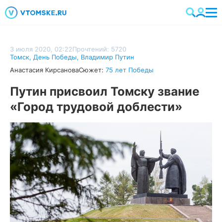
3 июля 2020, 02:22
Прочтений: 5720
Томск
,
День Победы
,
Владимир Путин
Анастасия Кирсанова
Сюжет:
75 лет Победы
Путин присвоил Томску звание
«Город трудовой доблести»