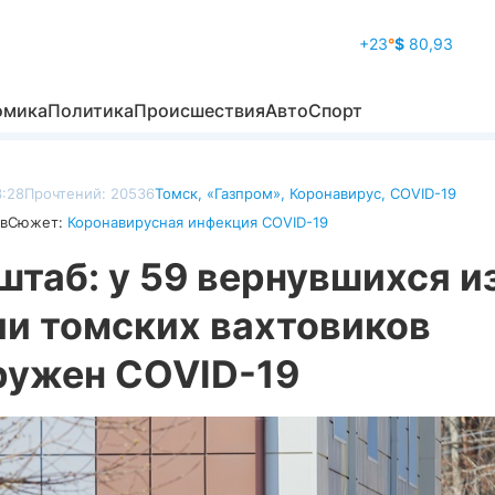
+23
°
$
80,93
омика
Политика
Происшествия
Авто
Спорт
3:28
Прочтений: 20536
Томск
,
«Газпром»
,
Коронавирус
,
COVID-19
в
Сюжет:
Коронавирусная инфекция COVID-19
таб: у 59 вернувшихся и
ии томских вахтовиков
ружен COVID-19