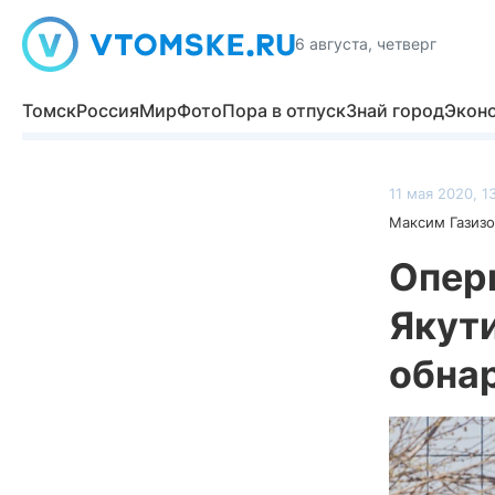
6 августа, четверг
Томск
Россия
Мир
Фото
Пора в отпуск
Знай город
Экон
11 мая 2020, 1
Максим Газизо
Оперш
Якут
обна