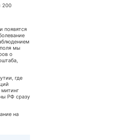
и 200
и появятся
аболевание
наблюдением
 поля мы
ров о
рштаба,
утии, где
аций
 митинг
ны РФ сразу
ание на