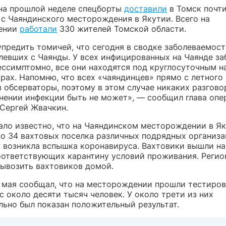
на прошлой неделе спецборты
доставили
в Томск почт
 с Чаяндинского месторождения в Якутии. Всего на
ении
работали
330 жителей Томской области.
упредить томичей, что сегодня в сводке заболеваемост
олевших с Чаянды. У всех инфицированных на Чаянде з
ессимптомно, все они находятся под круглосуточным 
рах. Напомню, что всех «чаяндинцев» прямо с летного
 обсерваторы, поэтому в этом случае никаких разгово
нении инфекции быть не может», — сообщил глава опе
 Сергей Жвачкин.
ало известно, что на Чаяндинском месторождении в Як
о 34 вахтовых поселка различных подрядных организ
, возникла вспышка коронавируса. Вахтовики вышли на
оответствующих карантину условий проживания. Регио
вывозить вахтовиков домой.
 мая сообщал, что на месторождении прошли тестиров
 около десяти тысяч человек. У около трети из них
льно был показан положительный результат.