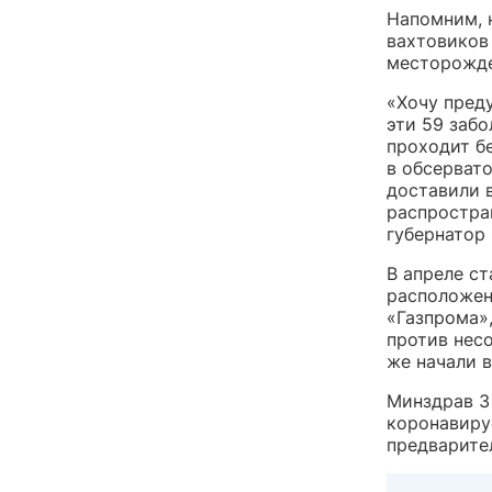
Напомним, 
вахтовиков
месторожд
«Хочу пред
эти 59 заб
проходит б
в обсервато
доставили в
распростра
губернатор
В апреле ст
расположен
«Газпрома»
против нес
же начали 
Минздрав 3
коронавирус
предварите