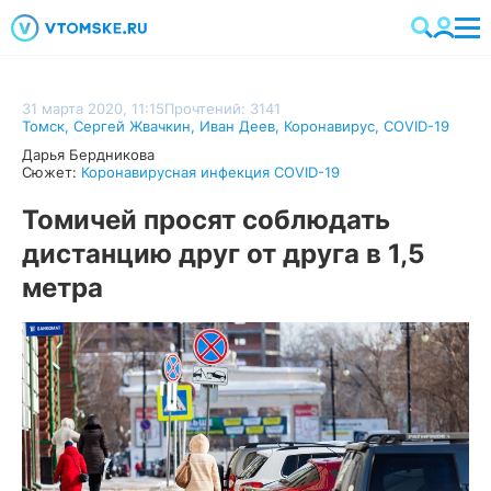
31 марта 2020, 11:15
Прочтений: 3141
Томск
,
Сергей Жвачкин
,
Иван Деев
,
Коронавирус
,
COVID-19
Дарья Бердникова
Сюжет:
Коронавирусная инфекция COVID-19
Томичей просят соблюдать
дистанцию друг от друга в 1,5
метра