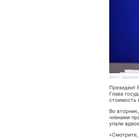
Фото: админис
Президент 
Глава госуд
стоимость н
Во вторник
членами пра
упали вдвое
«Смотрите, 