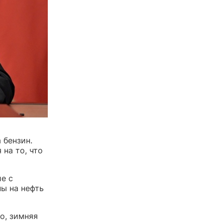
 бензин.
 на то, что
е с
ны на нефть
о, зимняя