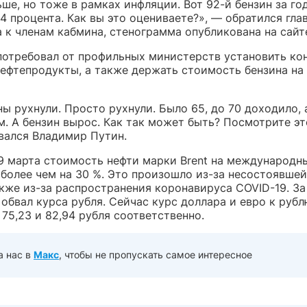
ше, но тоже в рамках инфляции. Вот 92-й бензин за го
44 процента. Как вы это оцениваете?», — обратился гла
 к членам кабмина, стенограмма опубликована на сайт
потребовал от профильных министерств установить ко
нефтепродукты, а также держать стоимость бензина на
ы рухнули. Просто рухнули. Было 65, до 70 доходило, 
м. А бензин вырос. Как так может быть? Посмотрите эт
вался Владимир Путин.
9 марта стоимость нефти марки Brent на международн
более чем на 30 %. Это произошло из-за несостоявшей
акже из-за распространения коронавируса COVID-19. За
обвал курса рубля. Сейчас курс доллара и евро к руб
75,23 и 82,94 рубля соответственно.
а нас в
Макс
, чтобы не пропускать самое интересное