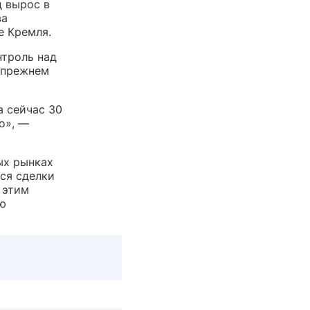
д вырос в
ва
е Кремля.
нтроль над
 прежнем
а сейчас 30
о», —
ых рынках
ся сделки
 этим
лю