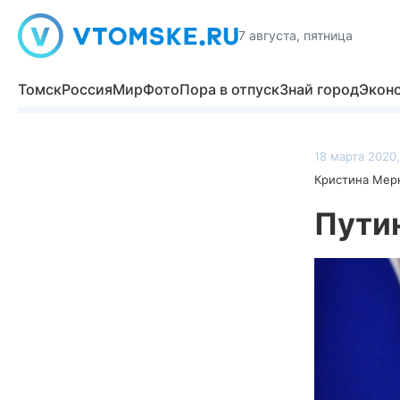
7 августа, пятница
Томск
Россия
Мир
Фото
Пора в отпуск
Знай город
Экон
18 марта 2020,
Кристина Мер
Путин