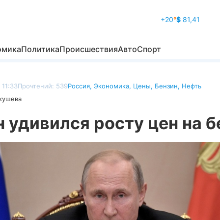
+20
°
$
81,41
омика
Политика
Происшествия
Авто
Спорт
 11:33
Прочтений: 539
Россия
,
Экономика
,
Цены
,
Бензин
,
Нефть
кушева
 удивился росту цен на б